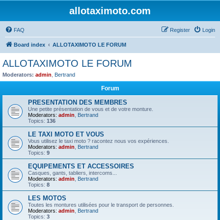
allotaximoto.com
FAQ
Register
Login
Board index
ALLOTAXIMOTO LE FORUM
ALLOTAXIMOTO LE FORUM
Moderators:
admin
,
Bertrand
Forum
PRESENTATION DES MEMBRES
Une petite présentation de vous et de votre monture.
Moderators:
admin
,
Bertrand
Topics:
136
LE TAXI MOTO ET VOUS
Vous utilisez le taxi moto ? racontez nous vos expériences.
Moderators:
admin
,
Bertrand
Topics:
9
EQUIPEMENTS ET ACCESSOIRES
Casques, gants, tabliers, intercoms...
Moderators:
admin
,
Bertrand
Topics:
8
LES MOTOS
Toutes les montures utilisées pour le transport de personnes.
Moderators:
admin
,
Bertrand
Topics:
3