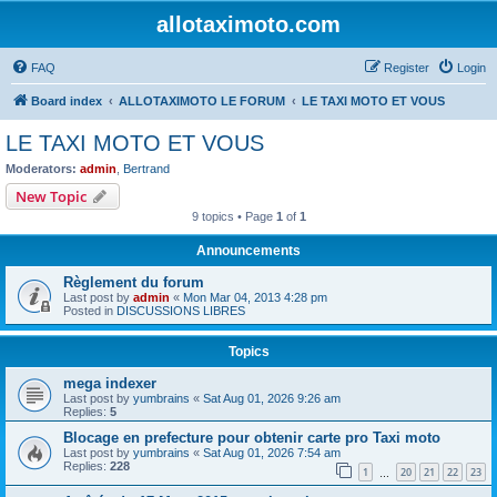
allotaximoto.com
FAQ
Register
Login
Board index
ALLOTAXIMOTO LE FORUM
LE TAXI MOTO ET VOUS
LE TAXI MOTO ET VOUS
Moderators:
admin
,
Bertrand
New Topic
9 topics • Page
1
of
1
Announcements
Règlement du forum
Last post by
admin
«
Mon Mar 04, 2013 4:28 pm
Posted in
DISCUSSIONS LIBRES
Topics
mega indexer
Last post by
yumbrains
«
Sat Aug 01, 2026 9:26 am
Replies:
5
Blocage en prefecture pour obtenir carte pro Taxi moto
Last post by
yumbrains
«
Sat Aug 01, 2026 7:54 am
Replies:
228
1
20
21
22
23
…