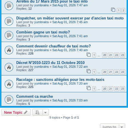
Arrêtés du 17 Mars 2015 pour le taxi mto
Last post by
yumbrains
«
Sat Aug 01, 2026 7:47 am
Replies:
12
1
2
Dispatcher, un métier souvent exercer par d'ancien taxi moto
Last post by
yumbrains
«
Sat Aug 01, 2026 7:45 am
Replies:
3
Combien gagne un taxi moto?
Last post by
yumbrains
«
Sat Aug 01, 2026 7:41 am
Replies:
3
Comment devenir chauffeur de taxi moto?
Last post by
yumbrains
«
Sat Aug 01, 2026 7:40 am
Replies:
226
1
20
21
22
23
…
Décret N°2010-1223 du 11 Octobre 2010
Last post by
yumbrains
«
Sat Aug 01, 2026 7:22 am
Replies:
227
1
20
21
22
23
…
Racolage : sanctions allégées pour les moto-taxis
Last post by
yumbrains
«
Sat Aug 01, 2026 7:20 am
Replies:
225
1
20
21
22
23
…
Comment ca marche
Last post by
yumbrains
«
Sat Aug 01, 2026 7:03 am
Replies:
5
New Topic
9 topics • Page
1
of
1
Jump to