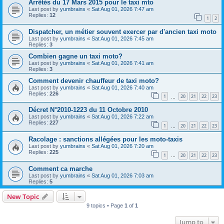
Arrêtés du 17 Mars 2015 pour le taxi mto
Last post by
yumbrains
«
Sat Aug 01, 2026 7:47 am
Replies:
12
1
2
Dispatcher, un métier souvent exercer par d'ancien taxi moto
Last post by
yumbrains
«
Sat Aug 01, 2026 7:45 am
Replies:
3
Combien gagne un taxi moto?
Last post by
yumbrains
«
Sat Aug 01, 2026 7:41 am
Replies:
3
Comment devenir chauffeur de taxi moto?
Last post by
yumbrains
«
Sat Aug 01, 2026 7:40 am
Replies:
226
1
20
21
22
23
…
Décret N°2010-1223 du 11 Octobre 2010
Last post by
yumbrains
«
Sat Aug 01, 2026 7:22 am
Replies:
227
1
20
21
22
23
…
Racolage : sanctions allégées pour les moto-taxis
Last post by
yumbrains
«
Sat Aug 01, 2026 7:20 am
Replies:
225
1
20
21
22
23
…
Comment ca marche
Last post by
yumbrains
«
Sat Aug 01, 2026 7:03 am
Replies:
5
New Topic
9 topics • Page
1
of
1
Jump to