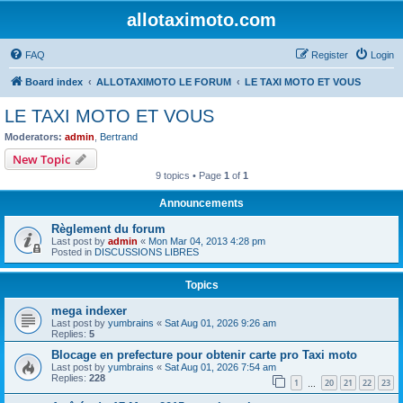
allotaximoto.com
FAQ
Register
Login
Board index
ALLOTAXIMOTO LE FORUM
LE TAXI MOTO ET VOUS
LE TAXI MOTO ET VOUS
Moderators:
admin
,
Bertrand
New Topic
9 topics • Page
1
of
1
Announcements
Règlement du forum
Last post by
admin
«
Mon Mar 04, 2013 4:28 pm
Posted in
DISCUSSIONS LIBRES
Topics
mega indexer
Last post by
yumbrains
«
Sat Aug 01, 2026 9:26 am
Replies:
5
Blocage en prefecture pour obtenir carte pro Taxi moto
Last post by
yumbrains
«
Sat Aug 01, 2026 7:54 am
Replies:
228
1
20
21
22
23
…