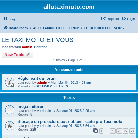
allotaximoto.com
FAQ
Register
Login
Board index
ALLOTAXIMOTO LE FORUM
LE TAXI MOTO ET VOUS
LE TAXI MOTO ET VOUS
Moderators:
admin
,
Bertrand
New Topic
9 topics • Page
1
of
1
Announcements
Règlement du forum
Last post by
admin
«
Mon Mar 04, 2013 4:28 pm
Posted in
DISCUSSIONS LIBRES
Topics
mega indexer
Last post by
yumbrains
«
Sat Aug 01, 2026 9:26 am
Replies:
5
Blocage en prefecture pour obtenir carte pro Taxi moto
Last post by
yumbrains
«
Sat Aug 01, 2026 7:54 am
Replies:
228
1
20
21
22
23
…