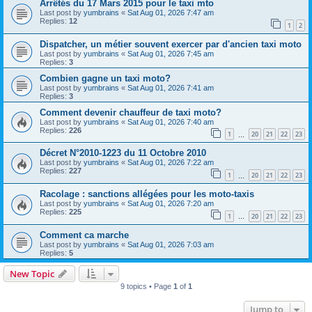
Arrêtés du 17 Mars 2015 pour le taxi mto
Last post by
yumbrains
«
Sat Aug 01, 2026 7:47 am
Replies:
12
1
2
Dispatcher, un métier souvent exercer par d'ancien taxi moto
Last post by
yumbrains
«
Sat Aug 01, 2026 7:45 am
Replies:
3
Combien gagne un taxi moto?
Last post by
yumbrains
«
Sat Aug 01, 2026 7:41 am
Replies:
3
Comment devenir chauffeur de taxi moto?
Last post by
yumbrains
«
Sat Aug 01, 2026 7:40 am
Replies:
226
1
20
21
22
23
…
Décret N°2010-1223 du 11 Octobre 2010
Last post by
yumbrains
«
Sat Aug 01, 2026 7:22 am
Replies:
227
1
20
21
22
23
…
Racolage : sanctions allégées pour les moto-taxis
Last post by
yumbrains
«
Sat Aug 01, 2026 7:20 am
Replies:
225
1
20
21
22
23
…
Comment ca marche
Last post by
yumbrains
«
Sat Aug 01, 2026 7:03 am
Replies:
5
New Topic
9 topics • Page
1
of
1
Jump to