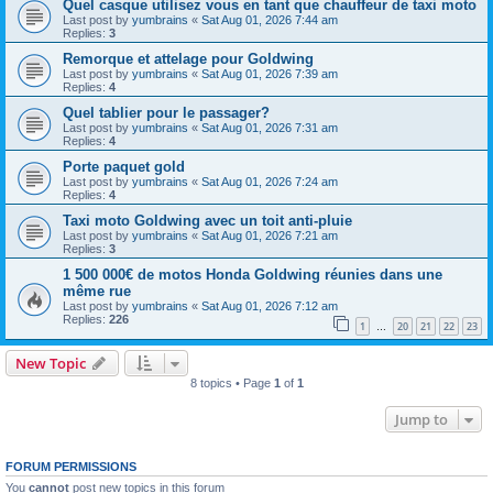
Quel casque utilisez vous en tant que chauffeur de taxi moto
Last post by
yumbrains
«
Sat Aug 01, 2026 7:44 am
Replies:
3
Remorque et attelage pour Goldwing
Last post by
yumbrains
«
Sat Aug 01, 2026 7:39 am
Replies:
4
Quel tablier pour le passager?
Last post by
yumbrains
«
Sat Aug 01, 2026 7:31 am
Replies:
4
Porte paquet gold
Last post by
yumbrains
«
Sat Aug 01, 2026 7:24 am
Replies:
4
Taxi moto Goldwing avec un toit anti-pluie
Last post by
yumbrains
«
Sat Aug 01, 2026 7:21 am
Replies:
3
1 500 000€ de motos Honda Goldwing réunies dans une
même rue
Last post by
yumbrains
«
Sat Aug 01, 2026 7:12 am
Replies:
226
1
20
21
22
23
…
New Topic
8 topics • Page
1
of
1
Jump to
FORUM PERMISSIONS
You
cannot
post new topics in this forum