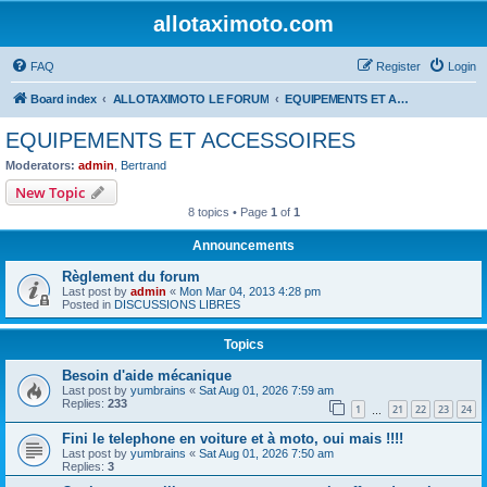
allotaximoto.com
FAQ
Register
Login
Board index
ALLOTAXIMOTO LE FORUM
EQUIPEMENTS ET ACCESSOIRES
EQUIPEMENTS ET ACCESSOIRES
Moderators:
admin
,
Bertrand
New Topic
8 topics • Page
1
of
1
Announcements
Règlement du forum
Last post by
admin
«
Mon Mar 04, 2013 4:28 pm
Posted in
DISCUSSIONS LIBRES
Topics
Besoin d'aide mécanique
Last post by
yumbrains
«
Sat Aug 01, 2026 7:59 am
Replies:
233
1
21
22
23
24
…
Fini le telephone en voiture et à moto, oui mais !!!!
Last post by
yumbrains
«
Sat Aug 01, 2026 7:50 am
Replies:
3