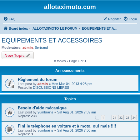
allotaximoto.com
FAQ
Register
Login
Board index
ALLOTAXIMOTO LE FORUM
EQUIPEMENTS ET ACCESSOIRES
EQUIPEMENTS ET ACCESSOIRES
Moderators:
admin
,
Bertrand
New Topic
8 topics • Page
1
of
1
Announcements
Règlement du forum
Last post by
admin
«
Mon Mar 04, 2013 4:28 pm
Posted in
DISCUSSIONS LIBRES
Topics
Besoin d'aide mécanique
Last post by
yumbrains
«
Sat Aug 01, 2026 7:59 am
Replies:
233
1
21
22
23
24
…
Fini le telephone en voiture et à moto, oui mais !!!!
Last post by
yumbrains
«
Sat Aug 01, 2026 7:50 am
Replies:
3