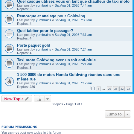
Quel casque utilisez vous en tant que chauffeur de taxi moto
Last post by
yumbrains
«
Sat Aug 01, 2026 7:44 am
Replies:
3
Remorque et attelage pour Goldwing
Last post by
yumbrains
«
Sat Aug 01, 2026 7:39 am
Replies:
4
Quel tablier pour le passager?
Last post by
yumbrains
«
Sat Aug 01, 2026 7:31 am
Replies:
4
Porte paquet gold
Last post by
yumbrains
«
Sat Aug 01, 2026 7:24 am
Replies:
4
Taxi moto Goldwing avec un toit anti-pluie
Last post by
yumbrains
«
Sat Aug 01, 2026 7:21 am
Replies:
3
1 500 000€ de motos Honda Goldwing réunies dans une
même rue
Last post by
yumbrains
«
Sat Aug 01, 2026 7:12 am
Replies:
226
1
20
21
22
23
…
New Topic
8 topics • Page
1
of
1
Jump to
FORUM PERMISSIONS
You
cannot
post new topics in this forum