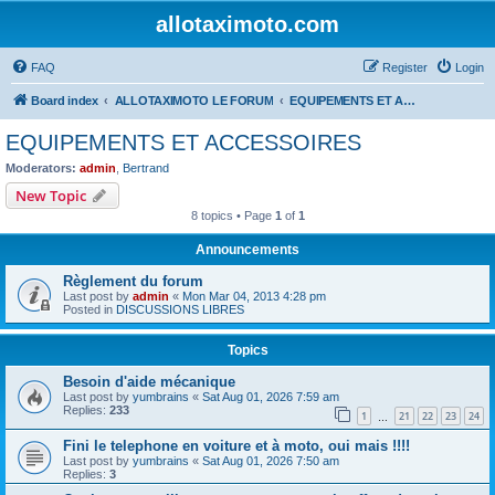
allotaximoto.com
FAQ
Register
Login
Board index
ALLOTAXIMOTO LE FORUM
EQUIPEMENTS ET ACCESSOIRES
EQUIPEMENTS ET ACCESSOIRES
Moderators:
admin
,
Bertrand
New Topic
8 topics • Page
1
of
1
Announcements
Règlement du forum
Last post by
admin
«
Mon Mar 04, 2013 4:28 pm
Posted in
DISCUSSIONS LIBRES
Topics
Besoin d'aide mécanique
Last post by
yumbrains
«
Sat Aug 01, 2026 7:59 am
Replies:
233
1
21
22
23
24
…
Fini le telephone en voiture et à moto, oui mais !!!!
Last post by
yumbrains
«
Sat Aug 01, 2026 7:50 am
Replies:
3