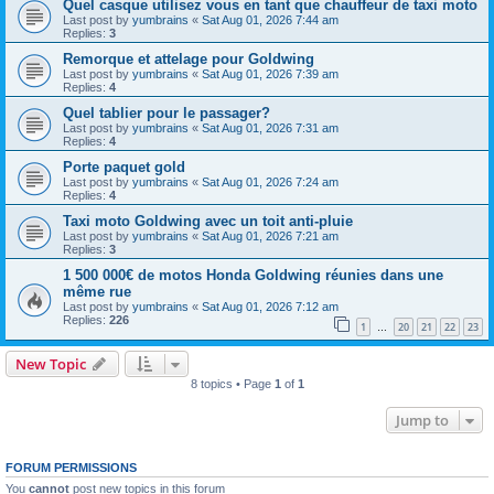
Quel casque utilisez vous en tant que chauffeur de taxi moto
Last post by
yumbrains
«
Sat Aug 01, 2026 7:44 am
Replies:
3
Remorque et attelage pour Goldwing
Last post by
yumbrains
«
Sat Aug 01, 2026 7:39 am
Replies:
4
Quel tablier pour le passager?
Last post by
yumbrains
«
Sat Aug 01, 2026 7:31 am
Replies:
4
Porte paquet gold
Last post by
yumbrains
«
Sat Aug 01, 2026 7:24 am
Replies:
4
Taxi moto Goldwing avec un toit anti-pluie
Last post by
yumbrains
«
Sat Aug 01, 2026 7:21 am
Replies:
3
1 500 000€ de motos Honda Goldwing réunies dans une
même rue
Last post by
yumbrains
«
Sat Aug 01, 2026 7:12 am
Replies:
226
1
20
21
22
23
…
New Topic
8 topics • Page
1
of
1
Jump to
FORUM PERMISSIONS
You
cannot
post new topics in this forum