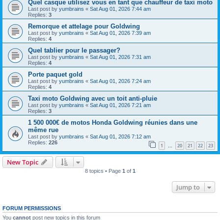
Quel casque utilisez vous en tant que chauffeur de taxi moto
Last post by
yumbrains
«
Sat Aug 01, 2026 7:44 am
Replies:
3
Remorque et attelage pour Goldwing
Last post by
yumbrains
«
Sat Aug 01, 2026 7:39 am
Replies:
4
Quel tablier pour le passager?
Last post by
yumbrains
«
Sat Aug 01, 2026 7:31 am
Replies:
4
Porte paquet gold
Last post by
yumbrains
«
Sat Aug 01, 2026 7:24 am
Replies:
4
Taxi moto Goldwing avec un toit anti-pluie
Last post by
yumbrains
«
Sat Aug 01, 2026 7:21 am
Replies:
3
1 500 000€ de motos Honda Goldwing réunies dans une
même rue
Last post by
yumbrains
«
Sat Aug 01, 2026 7:12 am
Replies:
226
1
20
21
22
23
…
New Topic
8 topics • Page
1
of
1
Jump to
FORUM PERMISSIONS
You
cannot
post new topics in this forum