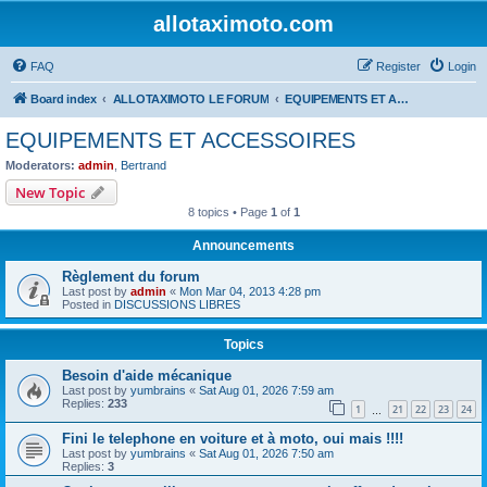
allotaximoto.com
FAQ
Register
Login
Board index
ALLOTAXIMOTO LE FORUM
EQUIPEMENTS ET ACCESSOIRES
EQUIPEMENTS ET ACCESSOIRES
Moderators:
admin
,
Bertrand
New Topic
8 topics • Page
1
of
1
Announcements
Règlement du forum
Last post by
admin
«
Mon Mar 04, 2013 4:28 pm
Posted in
DISCUSSIONS LIBRES
Topics
Besoin d'aide mécanique
Last post by
yumbrains
«
Sat Aug 01, 2026 7:59 am
Replies:
233
1
21
22
23
24
…
Fini le telephone en voiture et à moto, oui mais !!!!
Last post by
yumbrains
«
Sat Aug 01, 2026 7:50 am
Replies:
3