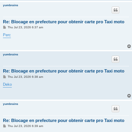
yumbrains
Re: Blocage en prefecture pour obtenir carte pro Taxi moto
P
Thu Jul 23, 2026 6:37 am
o
s
Perc
t
yumbrains
Re: Blocage en prefecture pour obtenir carte pro Taxi moto
P
Thu Jul 23, 2026 6:38 am
o
s
Deko
t
yumbrains
Re: Blocage en prefecture pour obtenir carte pro Taxi moto
P
Thu Jul 23, 2026 6:39 am
o