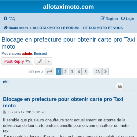
allotaximoto.com
FAQ
Register
Login
Board index
ALLOTAXIMOTO LE FORUM
LE TAXI MOTO ET VOUS
Blocage en prefecture pour obtenir carte pro Taxi
moto
Moderators:
admin
,
Bertrand
Post Reply
Page
1
of
23
1
2
3
4
5
23
Next
229 posts
…
phil
Blocage en prefecture pour obtenir carte pro Taxi
moto
P
Tue Nov 17, 2015 8:01 am
o
s
Il semble que plusieurs chauffeurs sont actuellement en attente de la
t
délivrance de leur carte professionnelle pour devenir chauffeur de moto
taxi.
J'ai regardé le dossier d'un ami, tout est correctement complété et envoyé