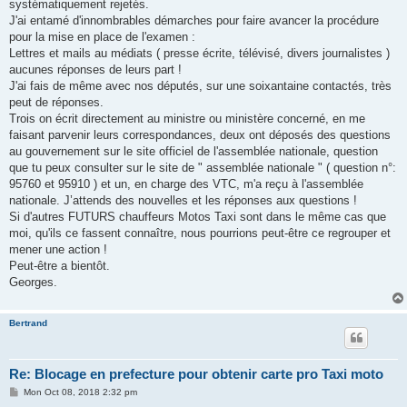
systématiquement rejetés.
J'ai entamé d'innombrables démarches pour faire avancer la procédure
pour la mise en place de l'examen :
Lettres et mails au médiats ( presse écrite, télévisé, divers journalistes )
aucunes réponses de leurs part !
J'ai fais de même avec nos députés, sur une soixantaine contactés, très
peut de réponses.
Trois on écrit directement au ministre ou ministère concerné, en me
faisant parvenir leurs correspondances, deux ont déposés des questions
au gouvernement sur le site officiel de l'assemblée nationale, question
que tu peux consulter sur le site de " assemblée nationale " ( question n°:
95760 et 95910 ) et un, en charge des VTC, m'a reçu à l'assemblée
nationale. J’attends des nouvelles et les réponses aux questions !
Si d'autres FUTURS chauffeurs Motos Taxi sont dans le même cas que
moi, qu'ils ce fassent connaître, nous pourrions peut-être ce regrouper et
mener une action !
Peut-être a bientôt.
Georges.
Bertrand
Re: Blocage en prefecture pour obtenir carte pro Taxi moto
P
Mon Oct 08, 2018 2:32 pm
o