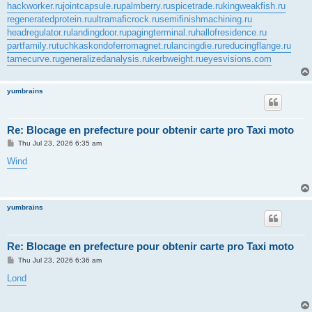
hackworker.ru
jointcapsule.ru
palmberry.ru
spicetrade.ru
kingweakfish.ru
regeneratedprotein.ru
ultramaficrock.ru
semifinishmachining.ru
headregulator.ru
landingdoor.ru
pagingterminal.ru
hallofresidence.ru
partfamily.ru
tuchkas
kondoferromagnet.ru
lancingdie.ru
reducingflange.ru
tamecurve.ru
generalizedanalysis.ru
kerbweight.ru
eyesvisions.com
yumbrains
Re: Blocage en prefecture pour obtenir carte pro Taxi moto
P
Thu Jul 23, 2026 6:35 am
o
s
Wind
t
yumbrains
Re: Blocage en prefecture pour obtenir carte pro Taxi moto
P
Thu Jul 23, 2026 6:36 am
o
s
Lond
t