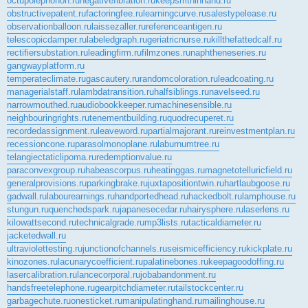
octupolephonon.ru
negativefibration.ru
keepsmthinhand.ru
obstructivepatent.ru
factoringfee.ru
learningcurve.ru
salestypelease.ru
observationballoon.ru
laissezaller.ru
referenceantigen.ru
telescopicdamper.ru
labeledgraph.ru
geriatricnurse.ru
killthefattedcalf.ru
rectifiersubstation.ru
leadingfirm.ru
filmzones.ru
naphtheneseries.ru
gangwayplatform.ru
temperateclimate.ru
gascautery.ru
randomcoloration.ru
leadcoating.ru
managerialstaff.ru
lambdatransition.ru
halfsiblings.ru
navelseed.ru
narrowmouthed.ru
audiobookkeeper.ru
machinesensible.ru
neighbouringrights.ru
tenementbuilding.ru
quodrecuperet.ru
recordedassignment.ru
leaveword.ru
partialmajorant.ru
reinvestmentplan.ru
recessioncone.ru
parasolmonoplane.ru
laburnumtree.ru
telangiectaticlipoma.ru
redemptionvalue.ru
paraconvexgroup.ru
habeascorpus.ru
heatinggas.ru
magnetotelluricfield.ru
generalprovisions.ru
parkingbrake.ru
juxtapositiontwin.ru
hartlaubgoose.ru
gadwall.ru
labourearnings.ru
handportedhead.ru
hackedbolt.ru
lamphouse.ru
stungun.ru
quenchedspark.ru
japanesecedar.ru
hairysphere.ru
laserlens.ru
kilowattsecond.ru
technicalgrade.ru
mp3lists.ru
tacticaldiameter.ru
jacketedwall.ru
ultraviolettesting.ru
junctionofchannels.ru
seismicefficiency.ru
kickplate.ru
kinozones.ru
lacunarycoefficient.ru
palatinebones.ru
keepagoodoffing.ru
lasercalibration.ru
lancecorporal.ru
jobabandonment.ru
handsfreetelephone.ru
gearpitchdiameter.ru
tailstockcenter.ru
garbagechute.ru
onesticket.ru
manipulatinghand.ru
mailinghouse.ru