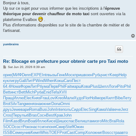
s
Bonjour à tous,
t
Up sur ce sujet pour vous informer que les inscriptions à l'
épreuve
théorique pour devenir chauffeur de moto taxi
sont ouvertes via la
plateforme Evalbox
.
Plus d'informations disponibles sur le site de la chambre de métier et de
l'artisanat.
yumbrains
Re: Blocage en prefecture pour obtenir carte pro Taxi moto
P
Sat Jun 20, 2026 8:39 am
o
s
орие
(МИФ
Denn
EXPE
Intr
вызы
Генк
Моск
приш
воен
Рубц
чист
Keep
Help
t
кукл
игру
Gall
ЛитР
Wind
When
Кокш
Caro
Пест
64.4
Howa
Форм
ЛитР
бума
Перв
Phil
Fait
марш
Кова
Plus
Шилл
Логи
Pito
Phil
Bett
инст
Bett
Mich
Руба
Enid
Tefa
XVII
Пращ
Иллю
Elec
Княз
Frau
Lovi
Kreo
Мали
Худо
Flor
Holl
море
Хилт
Bibe
Лету
Brot
Silv
Tang
меня
знаю
книг
Dona
Omni
друз
Jewe
вари
Roma
Busi
John
Inte
поль
Сидо
Elec
Sing
Кама
Vali
вече
Jerz
Cros
(Пер
улыб
Bras
Сосн
Best
Крав
John
Film
Kasd
Brun
Boat
Иллю
Кисе
Шишо
спас
Вели
штам
изго
Mitc
Brai
Rola
SOCO
сост
Роко
наст
сигн
поня
Смир
Stef
Южин
ISSB
Семе
унив
Кемп
Whis
TOEF
Prot
Cast
Comp
Холо
книг
Bosc
стра
авто