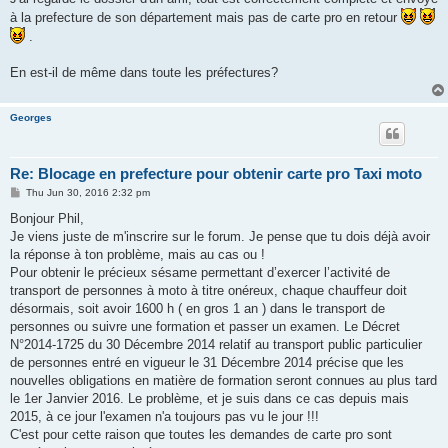
à la prefecture de son département mais pas de carte pro en retour
.
En est-il de même dans toute les préfectures?
Georges
Re: Blocage en prefecture pour obtenir carte pro Taxi moto
P
Thu Jun 30, 2016 2:32 pm
o
s
Bonjour Phil,
t
Je viens juste de m'inscrire sur le forum. Je pense que tu dois déjà avoir
la réponse à ton problème, mais au cas ou !
Pour obtenir le précieux sésame permettant d’exercer l’activité de
transport de personnes à moto à titre onéreux, chaque chauffeur doit
désormais, soit avoir 1600 h ( en gros 1 an ) dans le transport de
personnes ou suivre une formation et passer un examen. Le Décret
N°2014-1725 du 30 Décembre 2014 relatif au transport public particulier
de personnes entré en vigueur le 31 Décembre 2014 précise que les
nouvelles obligations en matière de formation seront connues au plus tard
le 1er Janvier 2016. Le problème, et je suis dans ce cas depuis mais
2015, à ce jour l'examen n'a toujours pas vu le jour !!!
C'est pour cette raison que toutes les demandes de carte pro sont