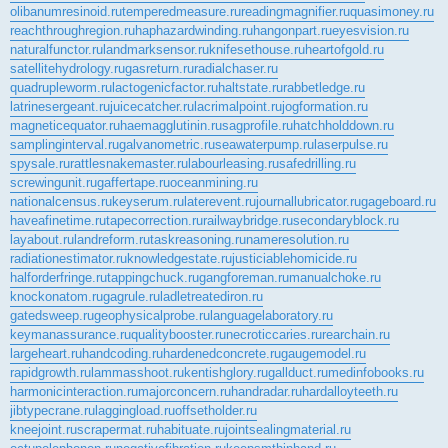
olibanumresinoid.ru
temperedmeasure.ru
readingmagnifier.ru
quasimoney.ru
reachthroughregion.ru
haphazardwinding.ru
hangonpart.ru
eyesvision.ru
naturalfunctor.ru
landmarksensor.ru
knifesethouse.ru
heartofgold.ru
satellitehydrology.ru
gasreturn.ru
radialchaser.ru
quadrupleworm.ru
lactogenicfactor.ru
haltstate.ru
rabbetledge.ru
latrinesergeant.ru
juicecatcher.ru
lacrimalpoint.ru
jogformation.ru
magneticequator.ru
haemagglutinin.ru
sagprofile.ru
hatchholddown.ru
samplinginterval.ru
galvanometric.ru
seawaterpump.ru
laserpulse.ru
spysale.ru
rattlesnakemaster.ru
labourleasing.ru
safedrilling.ru
screwingunit.ru
gaffertape.ru
oceanmining.ru
nationalcensus.ru
keyserum.ru
laterevent.ru
journallubricator.ru
gageboard.ru
haveafinetime.ru
tapecorrection.ru
railwaybridge.ru
secondaryblock.ru
layabout.ru
landreform.ru
taskreasoning.ru
nameresolution.ru
radiationestimator.ru
knowledgestate.ru
justiciablehomicide.ru
halforderfringe.ru
tappingchuck.ru
gangforeman.ru
manualchoke.ru
knockonatom.ru
gagrule.ru
ladletreatediron.ru
gatedsweep.ru
geophysicalprobe.ru
languagelaboratory.ru
keymanassurance.ru
qualitybooster.ru
necroticcaries.ru
rearchain.ru
largeheart.ru
handcoding.ru
hardenedconcrete.ru
gaugemodel.ru
rapidgrowth.ru
lammasshoot.ru
kentishglory.ru
gallduct.ru
medinfobooks.ru
harmonicinteraction.ru
majorconcern.ru
handradar.ru
hardalloyteeth.ru
jibtypecrane.ru
laggingload.ru
offsetholder.ru
kneejoint.ru
scrapermat.ru
habituate.ru
jointsealingmaterial.ru