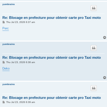
yumbrains
Re: Blocage en prefecture pour obtenir carte pro Taxi moto
P
Thu Jul 23, 2026 6:37 am
o
s
Perc
t
yumbrains
Re: Blocage en prefecture pour obtenir carte pro Taxi moto
P
Thu Jul 23, 2026 6:38 am
o
s
Deko
t
yumbrains
Re: Blocage en prefecture pour obtenir carte pro Taxi moto
P
Thu Jul 23, 2026 6:39 am
o