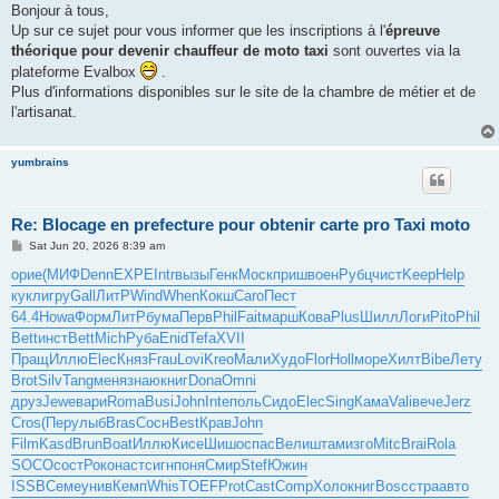
s
Bonjour à tous,
t
Up sur ce sujet pour vous informer que les inscriptions à l'
épreuve
théorique pour devenir chauffeur de moto taxi
sont ouvertes via la
plateforme Evalbox
.
Plus d'informations disponibles sur le site de la chambre de métier et de
l'artisanat.
yumbrains
Re: Blocage en prefecture pour obtenir carte pro Taxi moto
P
Sat Jun 20, 2026 8:39 am
o
s
орие
(МИФ
Denn
EXPE
Intr
вызы
Генк
Моск
приш
воен
Рубц
чист
Keep
Help
t
кукл
игру
Gall
ЛитР
Wind
When
Кокш
Caro
Пест
64.4
Howa
Форм
ЛитР
бума
Перв
Phil
Fait
марш
Кова
Plus
Шилл
Логи
Pito
Phil
Bett
инст
Bett
Mich
Руба
Enid
Tefa
XVII
Пращ
Иллю
Elec
Княз
Frau
Lovi
Kreo
Мали
Худо
Flor
Holl
море
Хилт
Bibe
Лету
Brot
Silv
Tang
меня
знаю
книг
Dona
Omni
друз
Jewe
вари
Roma
Busi
John
Inte
поль
Сидо
Elec
Sing
Кама
Vali
вече
Jerz
Cros
(Пер
улыб
Bras
Сосн
Best
Крав
John
Film
Kasd
Brun
Boat
Иллю
Кисе
Шишо
спас
Вели
штам
изго
Mitc
Brai
Rola
SOCO
сост
Роко
наст
сигн
поня
Смир
Stef
Южин
ISSB
Семе
унив
Кемп
Whis
TOEF
Prot
Cast
Comp
Холо
книг
Bosc
стра
авто