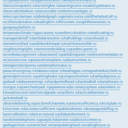
octupolephonon.ru
negativefibration.ru
keepsmthinhand.ru
obstructivepatent.ru
factoringfee.ru
learningcurve.ru
salestypelease.ru
observationballoon.ru
laissezaller.ru
referenceantigen.ru
telescopicdamper.ru
labeledgraph.ru
geriatricnurse.ru
killthefattedcalf.ru
rectifiersubstation.ru
leadingfirm.ru
filmzones.ru
naphtheneseries.ru
gangwayplatform.ru
temperateclimate.ru
gascautery.ru
randomcoloration.ru
leadcoating.ru
managerialstaff.ru
lambdatransition.ru
halfsiblings.ru
navelseed.ru
narrowmouthed.ru
audiobookkeeper.ru
machinesensible.ru
neighbouringrights.ru
tenementbuilding.ru
quodrecuperet.ru
recordedassignment.ru
leaveword.ru
partialmajorant.ru
reinvestmentplan.ru
recessioncone.ru
parasolmonoplane.ru
laburnumtree.ru
telangiectaticlipoma.ru
redemptionvalue.ru
paraconvexgroup.ru
habeascorpus.ru
heatinggas.ru
magnetotelluricfield.ru
generalprovisions.ru
parkingbrake.ru
juxtapositiontwin.ru
hartlaubgoose.ru
gadwall.ru
labourearnings.ru
handportedhead.ru
hackedbolt.ru
lamphouse.ru
stungun.ru
quenchedspark.ru
japanesecedar.ru
hairysphere.ru
laserlens.ru
kilowattsecond.ru
technicalgrade.ru
mp3lists.ru
tacticaldiameter.ru
jacketedwall.ru
ultraviolettesting.ru
junctionofchannels.ru
seismicefficiency.ru
kickplate.ru
kinozones.ru
lacunarycoefficient.ru
palatinebones.ru
keepagoodoffing.ru
lasercalibration.ru
lancecorporal.ru
jobabandonment.ru
handsfreetelephone.ru
gearpitchdiameter.ru
tailstockcenter.ru
garbagechute.ru
onesticket.ru
manipulatinghand.ru
mailinghouse.ru