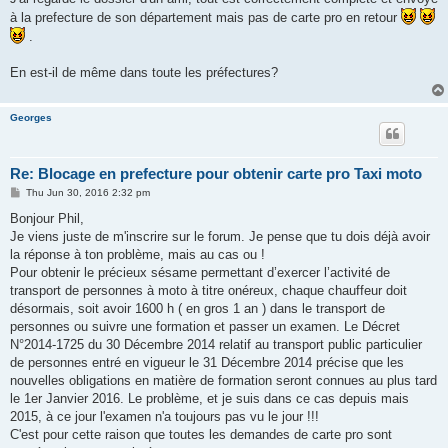
à la prefecture de son département mais pas de carte pro en retour
.
En est-il de même dans toute les préfectures?
Georges
Re: Blocage en prefecture pour obtenir carte pro Taxi moto
P
Thu Jun 30, 2016 2:32 pm
o
s
Bonjour Phil,
t
Je viens juste de m'inscrire sur le forum. Je pense que tu dois déjà avoir
la réponse à ton problème, mais au cas ou !
Pour obtenir le précieux sésame permettant d’exercer l’activité de
transport de personnes à moto à titre onéreux, chaque chauffeur doit
désormais, soit avoir 1600 h ( en gros 1 an ) dans le transport de
personnes ou suivre une formation et passer un examen. Le Décret
N°2014-1725 du 30 Décembre 2014 relatif au transport public particulier
de personnes entré en vigueur le 31 Décembre 2014 précise que les
nouvelles obligations en matière de formation seront connues au plus tard
le 1er Janvier 2016. Le problème, et je suis dans ce cas depuis mais
2015, à ce jour l'examen n'a toujours pas vu le jour !!!
C'est pour cette raison que toutes les demandes de carte pro sont