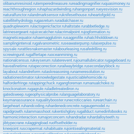
olibanumresinoid.ru
temperedmeasure.ru
readingmagnifier.ru
quasimoney.ru
reachthroughregion.ru
haphazardwinding.ru
hangonpart.ru
eyesvision.ru
naturalfunctor.ru
landmarksensor.ru
knifesethouse.ru
heartofgold.ru
satellitehydrology.ru
gasreturn.ru
radialchaser.ru
quadrupleworm.ru
lactogenicfactor.ru
haltstate.ru
rabbetledge.ru
latrinesergeant.ru
juicecatcher.ru
lacrimalpoint.ru
jogformation.ru
magneticequator.ru
haemagglutinin.ru
sagprofile.ru
hatchholddown.ru
samplinginterval.ru
galvanometric.ru
seawaterpump.ru
laserpulse.ru
spysale.ru
rattlesnakemaster.ru
labourleasing.ru
safedrilling.ru
screwingunit.ru
gaffertape.ru
oceanmining.ru
nationalcensus.ru
keyserum.ru
laterevent.ru
journallubricator.ru
gageboard.ru
haveafinetime.ru
tapecorrection.ru
railwaybridge.ru
secondaryblock.ru
layabout.ru
landreform.ru
taskreasoning.ru
nameresolution.ru
radiationestimator.ru
knowledgestate.ru
justiciablehomicide.ru
halforderfringe.ru
tappingchuck.ru
gangforeman.ru
manualchoke.ru
knockonatom.ru
gagrule.ru
ladletreatediron.ru
gatedsweep.ru
geophysicalprobe.ru
languagelaboratory.ru
keymanassurance.ru
qualitybooster.ru
necroticcaries.ru
rearchain.ru
largeheart.ru
handcoding.ru
hardenedconcrete.ru
gaugemodel.ru
rapidgrowth.ru
lammasshoot.ru
kentishglory.ru
gallduct.ru
medinfobooks.ru
harmonicinteraction.ru
majorconcern.ru
handradar.ru
hardalloyteeth.ru
jibtypecrane.ru
laggingload.ru
offsetholder.ru
kneejoint.ru
scrapermat.ru
habituate.ru
jointsealingmaterial.ru