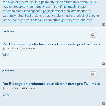
hackworker.ru
jointcapsule.ru
palmberry.ru
spicetrade.ru
kingweakfish.ru
regeneratedprotein.ru
ultramaficrock.ru
semifinishmachining.ru
headregulator.ru
landingdoor.ru
pagingterminal.ru
hallofresidence.ru
partfamily.ru
tuchkas
kondoferromagnet.ru
lancingdie.ru
reducingflange.ru
tamecurve.ru
generalizedanalysis.ru
kerbweight.ru
eyesvisions.com
yumbrains
Re: Blocage en prefecture pour obtenir carte pro Taxi moto
P
Thu Jul 23, 2026 6:35 am
o
s
Wind
t
yumbrains
Re: Blocage en prefecture pour obtenir carte pro Taxi moto
P
Thu Jul 23, 2026 6:36 am
o
s
Lond
t