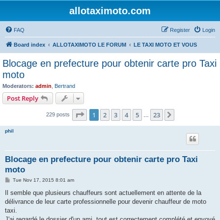
allotaximoto.com
FAQ
Register
Login
Board index
ALLOTAXIMOTO LE FORUM
LE TAXI MOTO ET VOUS
Blocage en prefecture pour obtenir carte pro Taxi
moto
Moderators:
admin
,
Bertrand
Post Reply
Page
1
of
23
1
2
3
4
5
23
Next
229 posts
…
phil
Blocage en prefecture pour obtenir carte pro Taxi
moto
P
Tue Nov 17, 2015 8:01 am
o
s
Il semble que plusieurs chauffeurs sont actuellement en attente de la
t
délivrance de leur carte professionnelle pour devenir chauffeur de moto
taxi.
J'ai regardé le dossier d'un ami, tout est correctement complété et envoyé