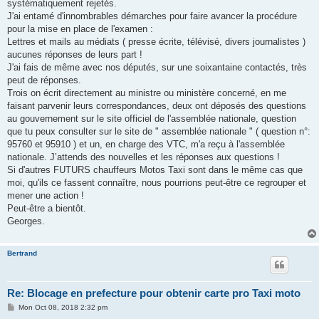
systématiquement rejetés.
J'ai entamé d'innombrables démarches pour faire avancer la procédure
pour la mise en place de l'examen :
Lettres et mails au médiats ( presse écrite, télévisé, divers journalistes )
aucunes réponses de leurs part !
J'ai fais de même avec nos députés, sur une soixantaine contactés, très
peut de réponses.
Trois on écrit directement au ministre ou ministère concerné, en me
faisant parvenir leurs correspondances, deux ont déposés des questions
au gouvernement sur le site officiel de l'assemblée nationale, question
que tu peux consulter sur le site de " assemblée nationale " ( question n°:
95760 et 95910 ) et un, en charge des VTC, m'a reçu à l'assemblée
nationale. J’attends des nouvelles et les réponses aux questions !
Si d'autres FUTURS chauffeurs Motos Taxi sont dans le même cas que
moi, qu'ils ce fassent connaître, nous pourrions peut-être ce regrouper et
mener une action !
Peut-être a bientôt.
Georges.
Bertrand
Re: Blocage en prefecture pour obtenir carte pro Taxi moto
P
Mon Oct 08, 2018 2:32 pm
o