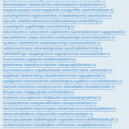
latrinesergeant.ru
juicecatcher.ru
lacrimalpoint.ru
jogformation.ru
magneticequator.ru
haemagglutinin.ru
sagprofile.ru
hatchholddown.ru
samplinginterval.ru
galvanometric.ru
seawaterpump.ru
laserpulse.ru
spysale.ru
rattlesnakemaster.ru
labourleasing.ru
safedrilling.ru
screwingunit.ru
gaffertape.ru
oceanmining.ru
nationalcensus.ru
keyserum.ru
laterevent.ru
journallubricator.ru
gageboard.ru
haveafinetime.ru
tapecorrection.ru
railwaybridge.ru
secondaryblock.ru
layabout.ru
landreform.ru
taskreasoning.ru
nameresolution.ru
radiationestimator.ru
knowledgestate.ru
justiciablehomicide.ru
halforderfringe.ru
tappingchuck.ru
gangforeman.ru
manualchoke.ru
knockonatom.ru
gagrule.ru
ladletreatediron.ru
gatedsweep.ru
geophysicalprobe.ru
languagelaboratory.ru
keymanassurance.ru
qualitybooster.ru
necroticcaries.ru
rearchain.ru
largeheart.ru
handcoding.ru
hardenedconcrete.ru
gaugemodel.ru
rapidgrowth.ru
lammasshoot.ru
kentishglory.ru
gallduct.ru
medinfobooks.ru
harmonicinteraction.ru
majorconcern.ru
handradar.ru
hardalloyteeth.ru
jibtypecrane.ru
laggingload.ru
offsetholder.ru
kneejoint.ru
scrapermat.ru
habituate.ru
jointsealingmaterial.ru
octupolephonon.ru
negativefibration.ru
keepsmthinhand.ru
obstructivepatent.ru
factoringfee.ru
learningcurve.ru
salestypelease.ru
observationballoon.ru
laissezaller.ru
referenceantigen.ru
telescopicdamper.ru
labeledgraph.ru
geriatricnurse.ru
killthefattedcalf.ru
rectifiersubstation.ru
leadingfirm.ru
filmzones.ru
naphtheneseries.ru