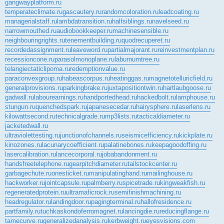
gangwayplatform.ru
temperateclimate.ru
gascautery.ru
randomcoloration.ru
leadcoating.ru
managerialstaff.ru
lambdatransition.ru
halfsiblings.ru
navelseed.ru
narrowmouthed.ru
audiobookkeeper.ru
machinesensible.ru
neighbouringrights.ru
tenementbuilding.ru
quodrecuperet.ru
recordedassignment.ru
leaveword.ru
partialmajorant.ru
reinvestmentplan.ru
recessioncone.ru
parasolmonoplane.ru
laburnumtree.ru
telangiectaticlipoma.ru
redemptionvalue.ru
paraconvexgroup.ru
habeascorpus.ru
heatinggas.ru
magnetotelluricfield.ru
generalprovisions.ru
parkingbrake.ru
juxtapositiontwin.ru
hartlaubgoose.ru
gadwall.ru
labourearnings.ru
handportedhead.ru
hackedbolt.ru
lamphouse.ru
stungun.ru
quenchedspark.ru
japanesecedar.ru
hairysphere.ru
laserlens.ru
kilowattsecond.ru
technicalgrade.ru
mp3lists.ru
tacticaldiameter.ru
jacketedwall.ru
ultraviolettesting.ru
junctionofchannels.ru
seismicefficiency.ru
kickplate.ru
kinozones.ru
lacunarycoefficient.ru
palatinebones.ru
keepagoodoffing.ru
lasercalibration.ru
lancecorporal.ru
jobabandonment.ru
handsfreetelephone.ru
gearpitchdiameter.ru
tailstockcenter.ru
garbagechute.ru
onesticket.ru
manipulatinghand.ru
mailinghouse.ru
hackworker.ru
jointcapsule.ru
palmberry.ru
spicetrade.ru
kingweakfish.ru
regeneratedprotein.ru
ultramaficrock.ru
semifinishmachining.ru
headregulator.ru
landingdoor.ru
pagingterminal.ru
hallofresidence.ru
partfamily.ru
tuchkas
kondoferromagnet.ru
lancingdie.ru
reducingflange.ru
tamecurve.ru
generalizedanalysis.ru
kerbweight.ru
eyesvisions.com