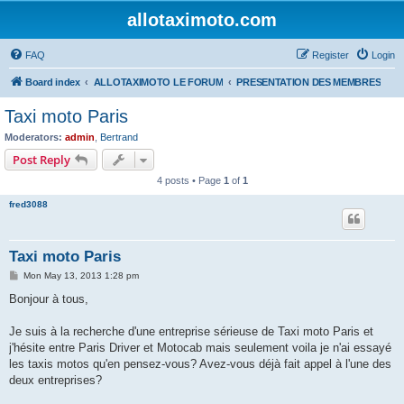
allotaximoto.com
FAQ
Register
Login
Board index
ALLOTAXIMOTO LE FORUM
PRESENTATION DES MEMBRES
Taxi moto Paris
Moderators:
admin
,
Bertrand
Post Reply
4 posts • Page
1
of
1
fred3088
Taxi moto Paris
P
Mon May 13, 2013 1:28 pm
o
s
Bonjour à tous,
t
Je suis à la recherche d'une entreprise sérieuse de Taxi moto Paris et
j'hésite entre Paris Driver et Motocab mais seulement voila je n'ai essayé
les taxis motos qu'en pensez-vous? Avez-vous déjà fait appel à l'une des
deux entreprises?