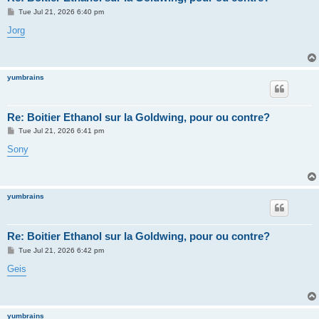
P
Tue Jul 21, 2026 6:40 pm
o
s
Jorg
t
yumbrains
Re: Boitier Ethanol sur la Goldwing, pour ou contre?
P
Tue Jul 21, 2026 6:41 pm
o
s
Sony
t
yumbrains
Re: Boitier Ethanol sur la Goldwing, pour ou contre?
P
Tue Jul 21, 2026 6:42 pm
o
s
Geis
t
yumbrains