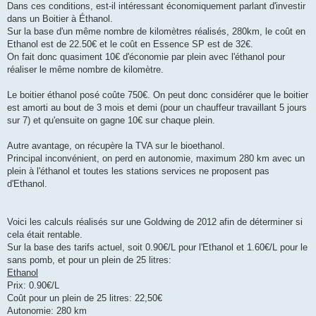
Dans ces conditions, est-il intéressant économiquement parlant d'investir
dans un Boitier à Éthanol.
Sur la base d'un même nombre de kilomètres réalisés, 280km, le coût en
Ethanol est de 22.50€ et le coût en Essence SP est de 32€.
On fait donc quasiment 10€ d'économie par plein avec l'éthanol pour
réaliser le même nombre de kilomètre.
Le boitier éthanol posé coûte 750€. On peut donc considérer que le boitier
est amorti au bout de 3 mois et demi (pour un chauffeur travaillant 5 jours
sur 7) et qu'ensuite on gagne 10€ sur chaque plein.
Autre avantage, on récupère la TVA sur le bioethanol.
Principal inconvénient, on perd en autonomie, maximum 280 km avec un
plein à l'éthanol et toutes les stations services ne proposent pas
d'Ethanol.
Voici les calculs réalisés sur une Goldwing de 2012 afin de déterminer si
cela était rentable.
Sur la base des tarifs actuel, soit 0.90€/L pour l'Ethanol et 1.60€/L pour le
sans pomb, et pour un plein de 25 litres:
Ethanol
Prix: 0.90€/L
Coût pour un plein de 25 litres: 22,50€
Autonomie: 280 km