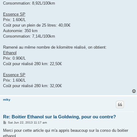
Consommation: 8,92L/100km
Essence SP
Prix: 1.60€/L
Coût pour un plein de 25 litres: 40,00€
Autonomie: 350 km
Consommation: 7,14L/100km
Ramené au même nombre de kilomètre réalisé, on obtient:
Ethanol
Prix: 0.90€/L
Coût pour réalisé 280 km: 22,50€
Essence SP
Prix: 1.60€/L
Coût pour réalisé 280 km: 32,00€
miky
Re: Boitier Ethanol sur la Goldwing, pour ou contre?
P
Sat Jun 22, 2013 11:17 am
o
s
Merci pour cette article qui m'a appris beaucoup sur la conso du boitier
t
ethanol.