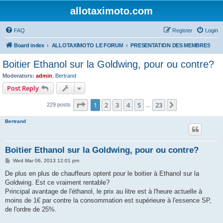
allotaximoto.com
FAQ
Register
Login
Board index
ALLOTAXIMOTO LE FORUM
PRESENTATION DES MEMBRES
Boitier Ethanol sur la Goldwing, pour ou contre?
Moderators:
admin
,
Bertrand
Post Reply
Page
1
of
23
1
2
3
4
5
23
Next
229 posts
…
Bertrand
Boitier Ethanol sur la Goldwing, pour ou contre?
P
Wed Mar 06, 2013 12:01 pm
o
s
De plus en plus de chauffeurs optent pour le boitier à Ethanol sur la
t
Goldwing. Est ce vraiment rentable?
Principal avantage de l'éthanol, le prix au litre est à l'heure actuelle à
moins de 1€ par contre la consommation est supérieure à l'essence SP,
de l'ordre de 25%.