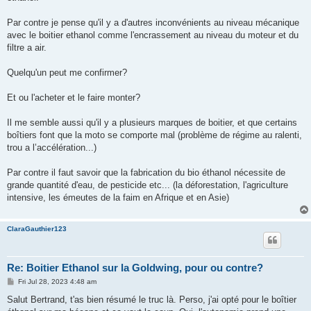
Par contre je pense qu'il y a d'autres inconvénients au niveau mécanique
avec le boitier ethanol comme l'encrassement au niveau du moteur et du
filtre a air.
Quelqu'un peut me confirmer?
Et ou l'acheter et le faire monter?
Il me semble aussi qu'il y a plusieurs marques de boitier, et que certains
boîtiers font que la moto se comporte mal (problème de régime au ralenti,
trou a l’accélération...)
Par contre il faut savoir que la fabrication du bio éthanol nécessite de
grande quantité d'eau, de pesticide etc... (la déforestation, l'agriculture
intensive, les émeutes de la faim en Afrique et en Asie)
ClaraGauthier123
Re: Boitier Ethanol sur la Goldwing, pour ou contre?
P
Fri Jul 28, 2023 4:48 am
o
s
Salut Bertrand, t'as bien résumé le truc là. Perso, j'ai opté pour le boîtier
t