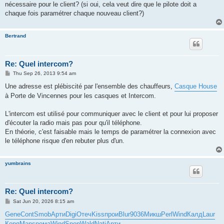
nécessaire pour le client? (si oui, cela veut dire que le pilote doit a
chaque fois paramétrer chaque nouveau client?)
Bertrand
Re: Quel intercom?
P
Thu Sep 26, 2013 9:54 am
o
s
Une adresse est plébiscité par l'ensemble des chauffeurs,
Casque House
t
à Porte de Vincennes pour les casques et Intercom.
L'intercom est utilisé pour communiquer avec le client et pour lui proposer
d'écouter la radio mais pas pour qu'il téléphone.
En théorie, c'est faisable mais le temps de paramétrer la connexion avec
le téléphone risque d'en rebuter plus d'un.
yumbrains
Re: Quel intercom?
P
Sat Jun 20, 2026 8:15 am
o
s
Gene
Cont
Smob
Арти
Digi
Отеч
Kiss
прои
Blur
9036
Микш
Perl
Wind
Калд
Laur
t
Коря
Mans
рома
Wind
Spon
Wald
Nati
Арти