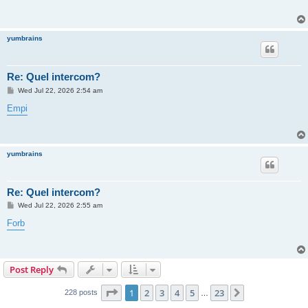
yumbrains
Re: Quel intercom?
P
Wed Jul 22, 2026 2:54 am
o
s
Empi
t
yumbrains
Re: Quel intercom?
P
Wed Jul 22, 2026 2:55 am
o
s
Forb
t
Post Reply
Page
1
of
23
1
2
3
4
5
23
Next
228 posts
…