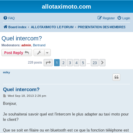
allotaximoto.com
FAQ
Register
Login
Board index
ALLOTAXIMOTO LE FORUM
PRESENTATION DES MEMBRES
Quel intercom?
Moderators:
admin
,
Bertrand
Post Reply
Page
1
of
23
1
2
3
4
5
23
Next
228 posts
…
miky
Quel intercom?
P
Wed Sep 18, 2013 2:26 pm
o
s
Bonjour,
t
Je souhaiterai savoir quel est l'intercom le plus adapter au taxi moto pour
le client?
Que se soit en filaire ou en bluetooth est ce que la fonction téléphone est