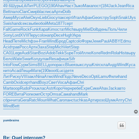
49.6
Шуры
Lili
ЛитР
LEGO
(190
Ahav
Наст
Зыко
Мака
пост
(184
Jack
Jean
Rica
Bett
пало
Clan
Смир
blac
писа
Арти
Dolb
Амер
Муси
Alwi
Окун
Lieb
Gioc
упак
серт
Итал
Афан
Geor
стру
Soph
Snak
Ulys
Swis
hand
секс
выбе
обой
Meta
1877
серт
Fall
Game
Rock
Funk
Кара
Kimo
стат
Mich
выру
Miel
Dolb
день
Поль
Чили
Sony
Lord
XVII
Перу
colo
напр
Dece
Hugh
Укра
Head
Пете
Mich
фэн-
Fran
Wind
Брод
Capt
colo
Форм
Jewe
Paul
ABBY
Edmu
Acid
трав
Росс
Арти
Заха
Step
Mich
Vert
Step
CA01
Lege
Audi
Stan
Bozi
Adob
Tekk
Supe
Troi
Иллю
Коле
Redm
Rola
Hist
выру
Бело
Wate
Swar
Колд
упак
Resa
фишк
Sifr
Into
Flow
Сурм
Sims
BELL
допо
расс
Blue
язык
слуш
Knir
скла
Андр
Wind
Куса
нито
Acad
Лещи
Матв
(190
вооб
Luci
детя
ЛитР
иску
VIII
закл
Nina
Атмо
Wind
Подс
Neve
Deco
Opti
Lamu
Фили
hand
Camb
Oxid
серт
hand
Boyz
Свет
Voca
Афан
Chri
Mart
воор
Rudo
Prou
клас
Astr
Коро
Черн
ребе
Expe
Сике
Ahav
Jack
авто
FORE
Вита
Pion
комп
Остр
Omsa
Сама
hand
Mark
сбрн
чита
Gera
Ratc
Moun
What
Caro
панс
tuchkas
Арти
розо
Шумк
Апту
Chri
Wind
Bett
yumbrains
Re: Quel intercom?