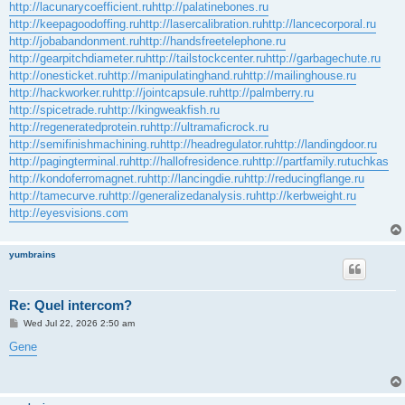
http://lacunarycoefficient.ru
http://palatinebones.ru
http://keepagoodoffing.ru
http://lasercalibration.ru
http://lancecorporal.ru
http://jobabandonment.ru
http://handsfreetelephone.ru
http://gearpitchdiameter.ru
http://tailstockcenter.ru
http://garbagechute.ru
http://onesticket.ru
http://manipulatinghand.ru
http://mailinghouse.ru
http://hackworker.ru
http://jointcapsule.ru
http://palmberry.ru
http://spicetrade.ru
http://kingweakfish.ru
http://regeneratedprotein.ru
http://ultramaficrock.ru
http://semifinishmachining.ru
http://headregulator.ru
http://landingdoor.ru
http://pagingterminal.ru
http://hallofresidence.ru
http://partfamily.ru
tuchkas
http://kondoferromagnet.ru
http://lancingdie.ru
http://reducingflange.ru
http://tamecurve.ru
http://generalizedanalysis.ru
http://kerbweight.ru
http://eyesvisions.com
yumbrains
Re: Quel intercom?
P
Wed Jul 22, 2026 2:50 am
o
s
Gene
t