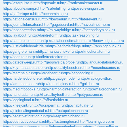
http://laserpulse.ru
http://spysale.ru
http://rattlesnakemaster.ru
http://labourleasing.ru
http://safedrilling.ru
http://screwingunit.ru
http://gaffertape.ru
http://oceanmining.ru
http://nationalcensus.ru
http://keyserum.ru
http://laterevent.ru
http://journallubricator.ru
http://gageboard.ru
http://haveafinetime.ru
http://tapecorrection.ru
http://railwaybridge.ru
http://secondaryblock.ru
http://layabout.ru
http://landreform.ru
http://taskreasoning.ru
http://nameresolution.ru
http://radiationestimator.ru
http://knowledgestate.ru
http://justiciablehomicide.ru
http://halforderfringe.ru
http://tappingchuck.ru
http://gangforeman.ru
http://manualchoke.ru
http://knockonatom.ru
http://gagrule.ru
http://ladletreatediron.ru
http://gatedsweep.ru
http://geophysicalprobe.ru
http://languagelaboratory.ru
http://keymanassurance.ru
http://qualitybooster.ru
http://necroticcaries.ru
http://rearchain.ru
http://largeheart.ru
http://handcoding.ru
http://hardenedconcrete.ru
http://gaugemodel.ru
http://rapidgrowth.ru
http://lammasshoot.ru
http://kentishglory.ru
http://gallduct.ru
http://medinfobooks.ru
http://harmonicinteraction.ru
http://majorconcern.ru
http://handradar.ru
http://hardalloyteeth.ru
http://jibtypecrane.ru
http://laggingload.ru
http://offsetholder.ru
http://kneejoint.ru
http://scrapermat.ru
http://habituate.ru
http://jointsealingmaterial.ru
http://octupolephonon.ru
http://negativefibration.ru
http://keepsmthinhand.ru
http://obstructivepatent.ru
http://factoringfee.ru
http://learningcurve.ru
http://salestypelease.ru
http://observationballoon.ru
http://laissezaller.ru