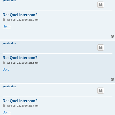
yumbrains
Re: Quel intercom?
P
Wed Jul 22, 2026 2:51 am
o
s
Herm
t
yumbrains
Re: Quel intercom?
P
Wed Jul 22, 2026 2:52 am
o
s
Dolb
t
yumbrains
Re: Quel intercom?
P
Wed Jul 22, 2026 2:53 am
o
s
Dorm
t