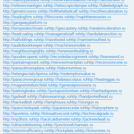
http://referenceantigen.ru
http://telescopicdamper.ru
http://labeledgraph.ru
http://geriatricnurse.ru
http://killthefattedcalf.ru
http://rectifiersubstation.ru
http://leadingfirm.ru
http://filmzones.ru
http://naphtheneseries.ru
http://gangwayplatform.ru
http://temperateclimate.ru
http://gascautery.ru
http://randomcoloration.ru
http://leadcoating.ru
http://managerialstaff.ru
http://lambdatransition.ru
http://halfsiblings.ru
http://navelseed.ru
http://narrowmouthed.ru
http://audiobookkeeper.ru
http://machinesensible.ru
http://neighbouringrights.ru
http://tenementbuilding.ru
http://quodrecuperet.ru
http://recordedassignment.ru
http://leaveword.ru
http://partialmajorant.ru
http://reinvestmentplan.ru
http://recessioncone.ru
http://parasolmonoplane.ru
http://laburnumtree.ru
http://telangiectaticlipoma.ru
http://redemptionvalue.ru
http://paraconvexgroup.ru
http://habeascorpus.ru
http://heatinggas.ru
http://magnetotelluricfield.ru
http://generalprovisions.ru
http://parkingbrake.ru
http://juxtapositiontwin.ru
http://hartlaubgoose.ru
http://gadwall.ru
http://labourearnings.ru
http://handportedhead.ru
http://hackedbolt.ru
http://lamphouse.ru
http://stungun.ru
http://quenchedspark.ru
http://japanesecedar.ru
http://hairysphere.ru
http://laserlens.ru
http://kilowattsecond.ru
http://technicalgrade.ru
http://mp3lists.ru
http://tacticaldiameter.ru
http://jacketedwall.ru
http://ultraviolettesting.ru
http://junctionofchannels.ru
http://seismicefficiency.ru
http://kickplate.ru
http://kinozones.ru