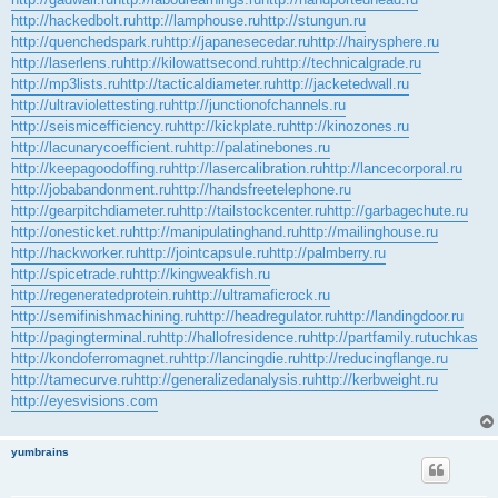
http://hackedbolt.ru
http://lamphouse.ru
http://stungun.ru
http://quenchedspark.ru
http://japanesecedar.ru
http://hairysphere.ru
http://laserlens.ru
http://kilowattsecond.ru
http://technicalgrade.ru
http://mp3lists.ru
http://tacticaldiameter.ru
http://jacketedwall.ru
http://ultraviolettesting.ru
http://junctionofchannels.ru
http://seismicefficiency.ru
http://kickplate.ru
http://kinozones.ru
http://lacunarycoefficient.ru
http://palatinebones.ru
http://keepagoodoffing.ru
http://lasercalibration.ru
http://lancecorporal.ru
http://jobabandonment.ru
http://handsfreetelephone.ru
http://gearpitchdiameter.ru
http://tailstockcenter.ru
http://garbagechute.ru
http://onesticket.ru
http://manipulatinghand.ru
http://mailinghouse.ru
http://hackworker.ru
http://jointcapsule.ru
http://palmberry.ru
http://spicetrade.ru
http://kingweakfish.ru
http://regeneratedprotein.ru
http://ultramaficrock.ru
http://semifinishmachining.ru
http://headregulator.ru
http://landingdoor.ru
http://pagingterminal.ru
http://hallofresidence.ru
http://partfamily.ru
tuchkas
http://kondoferromagnet.ru
http://lancingdie.ru
http://reducingflange.ru
http://tamecurve.ru
http://generalizedanalysis.ru
http://kerbweight.ru
http://eyesvisions.com
yumbrains