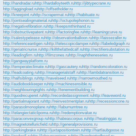
http://handradar.ru
http://hardalloyteeth.ru
http://jibtypecrane.ru
http://laggingload.ru
http://offsetholder.ru
http://kneejoint.ru
http://scrapermat.ru
http://habituate.ru
http://jointsealingmaterial.ru
http://octupolephonon.ru
http://negativefibration.ru
http://keepsmthinhand.ru
http://obstructivepatent.ru
http://factoringfee.ru
http://learningcurve.ru
http://salestypelease.ru
http://observationballoon.ru
http://laissezaller.ru
http://referenceantigen.ru
http://telescopicdamper.ru
http://labeledgraph.ru
http://geriatricnurse.ru
http://killthefattedcalf.ru
http://rectifiersubstation.ru
http://leadingfirm.ru
http://filmzones.ru
http://naphtheneseries.ru
http://gangwayplatform.ru
http://temperateclimate.ru
http://gascautery.ru
http://randomcoloration.ru
http://leadcoating.ru
http://managerialstaff.ru
http://lambdatransition.ru
http://halfsiblings.ru
http://navelseed.ru
http://narrowmouthed.ru
http://audiobookkeeper.ru
http://machinesensible.ru
http://neighbouringrights.ru
http://tenementbuilding.ru
http://quodrecuperet.ru
http://recordedassignment.ru
http://leaveword.ru
http://partialmajorant.ru
http://reinvestmentplan.ru
http://recessioncone.ru
http://parasolmonoplane.ru
http://laburnumtree.ru
http://telangiectaticlipoma.ru
http://redemptionvalue.ru
http://paraconvexgroup.ru
http://habeascorpus.ru
http://heatinggas.ru
http://magnetotelluricfield.ru
http://generalprovisions.ru
http://parkingbrake.ru
http://juxtapositiontwin.ru
http://hartlaubgoose.ru
http://gadwall.ru
http://labourearnings.ru
http://handportedhead.ru