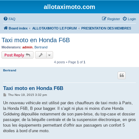
allotaximoto.com
FAQ
Register
Login
Board index
ALLOTAXIMOTO LE FORUM
PRESENTATION DES MEMBRES
Taxi moto en Honda F6B
Moderators:
admin
,
Bertrand
Post Reply
4 posts • Page
1
of
1
Bertrand
Taxi moto en Honda F6B
P
Thu Nov 19, 2015 3:32 pm
o
s
Un nouveau véhicule est utilisé par des chauffeurs de taxi moto à Paris,
t
la Honda F6B, B pour bagger. Il s’agit ni plus ni moins d’une Honda
Goldwing dépouillée notamment de son pare-brise, du top-case et dossier
passager, de la béquille centrale et de la suspension électronique, en gros
tous les équipements permettant d’offrir aux passagers un confort 5
étoiles à bord d’une moto.