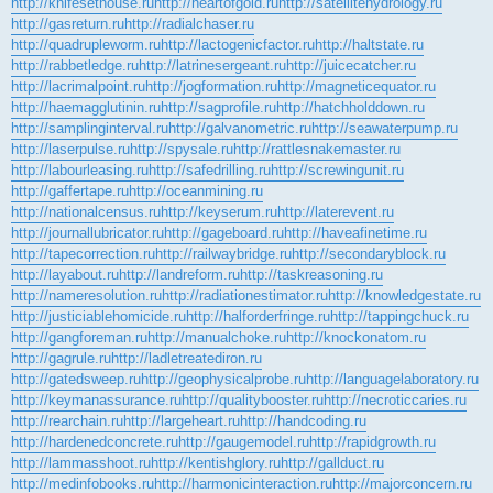
http://knifesethouse.ru
http://heartofgold.ru
http://satellitehydrology.ru
http://gasreturn.ru
http://radialchaser.ru
http://quadrupleworm.ru
http://lactogenicfactor.ru
http://haltstate.ru
http://rabbetledge.ru
http://latrinesergeant.ru
http://juicecatcher.ru
http://lacrimalpoint.ru
http://jogformation.ru
http://magneticequator.ru
http://haemagglutinin.ru
http://sagprofile.ru
http://hatchholddown.ru
http://samplinginterval.ru
http://galvanometric.ru
http://seawaterpump.ru
http://laserpulse.ru
http://spysale.ru
http://rattlesnakemaster.ru
http://labourleasing.ru
http://safedrilling.ru
http://screwingunit.ru
http://gaffertape.ru
http://oceanmining.ru
http://nationalcensus.ru
http://keyserum.ru
http://laterevent.ru
http://journallubricator.ru
http://gageboard.ru
http://haveafinetime.ru
http://tapecorrection.ru
http://railwaybridge.ru
http://secondaryblock.ru
http://layabout.ru
http://landreform.ru
http://taskreasoning.ru
http://nameresolution.ru
http://radiationestimator.ru
http://knowledgestate.ru
http://justiciablehomicide.ru
http://halforderfringe.ru
http://tappingchuck.ru
http://gangforeman.ru
http://manualchoke.ru
http://knockonatom.ru
http://gagrule.ru
http://ladletreatediron.ru
http://gatedsweep.ru
http://geophysicalprobe.ru
http://languagelaboratory.ru
http://keymanassurance.ru
http://qualitybooster.ru
http://necroticcaries.ru
http://rearchain.ru
http://largeheart.ru
http://handcoding.ru
http://hardenedconcrete.ru
http://gaugemodel.ru
http://rapidgrowth.ru
http://lammasshoot.ru
http://kentishglory.ru
http://gallduct.ru
http://medinfobooks.ru
http://harmonicinteraction.ru
http://majorconcern.ru