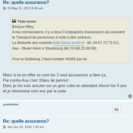
Re: quelle assurance?
P
Fri May 31, 2013 8:45 am
o
s
t
Thyb wrote:
Bonjour Miky,
A ma connaissance, il y a deux Compagnies d'assurance qui assurent
le Transport de personnes à moto à titre onéreux:
La Mutuelle des motards (
http://www.amdm.fr
- tél: 04.67.72.73.51),
Axa - Olivier Heim à Strasbourg (tél: 03.88.25.09.09).
Pour la Goldwing, il faut compter 4500€ par an.
Merci à toi en effet se sont les 2 seul assurances a faire ça.
Par contre Axa c'est 10ans de permis!
Donc je me suis assurer sur un gros cube en attendant d'avoir les 5 ans
et je retournerai vers eux par la suite
yumbrains
Re: quelle assurance?
P
Sat Jun 20, 2026 7:50 am
o