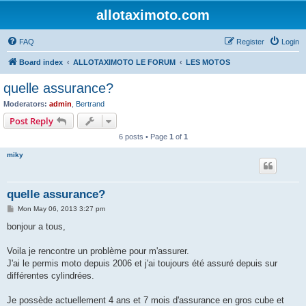
allotaximoto.com
FAQ
Register
Login
Board index
ALLOTAXIMOTO LE FORUM
LES MOTOS
quelle assurance?
Moderators:
admin
,
Bertrand
Post Reply
6 posts • Page
1
of
1
miky
quelle assurance?
P
Mon May 06, 2013 3:27 pm
o
s
bonjour a tous,
t
Voila je rencontre un problème pour m'assurer.
J'ai le permis moto depuis 2006 et j'ai toujours été assuré depuis sur
différentes cylindrées.
Je possède actuellement 4 ans et 7 mois d'assurance en gros cube et