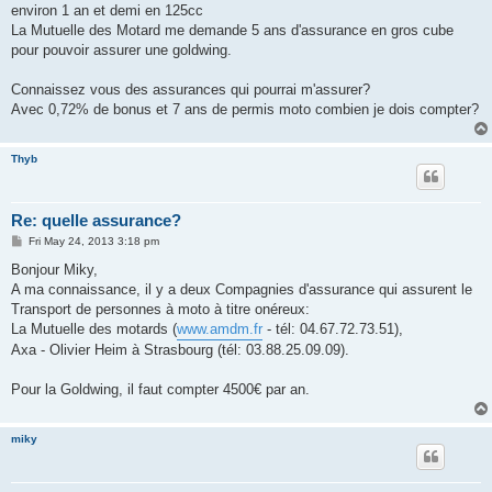
environ 1 an et demi en 125cc
La Mutuelle des Motard me demande 5 ans d'assurance en gros cube
pour pouvoir assurer une goldwing.
Connaissez vous des assurances qui pourrai m'assurer?
Avec 0,72% de bonus et 7 ans de permis moto combien je dois compter?
Thyb
Re: quelle assurance?
P
Fri May 24, 2013 3:18 pm
o
s
Bonjour Miky,
t
A ma connaissance, il y a deux Compagnies d'assurance qui assurent le
Transport de personnes à moto à titre onéreux:
La Mutuelle des motards (
www.amdm.fr
- tél: 04.67.72.73.51),
Axa - Olivier Heim à Strasbourg (tél: 03.88.25.09.09).
Pour la Goldwing, il faut compter 4500€ par an.
miky