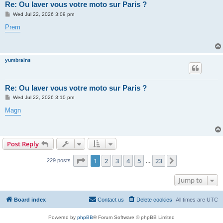
Re: Ou laver vous votre moto sur Paris ?
P
Wed Jul 22, 2026 3:09 pm
o
s
Prem
t
yumbrains
Re: Ou laver vous votre moto sur Paris ?
P
Wed Jul 22, 2026 3:10 pm
o
s
Magn
t
Post Reply
Page
1
of
23
1
2
3
4
5
23
Next
229 posts
…
Jump to
Board index
Contact us
Delete cookies
All times are
UTC
Powered by
phpBB
® Forum Software © phpBB Limited