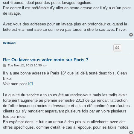
soit 6 euros, idéal pour des petits lavages réguliers.
Par contre il est préférable d'y aller en heure creuse car il n'y a qu'un point
de lavage.
Avez vous des adresses pour un lavage plus en profondeur ou quand la
bête est vraiment sale ce qui ne va pas tarder à être le cas avec l'hiver.
Bertrand
Re: Ou laver vous votre moto sur Paris ?
P
Tue Nov 12, 2013 10:50 am
o
s
Il y a une bonne adresse à Paris 16° que j'ai déjà testé deux fois, Clean
t
Bike.
Voir mon post
ICI
.
La qualité du service a toujours été au rendez-vous mais les tarifs avait
fortement augmenté au premier semestre 2013 ce qui rendait l'attraction
de l'offre beaucoup moins intéressante et cela a été confirmé par d'autres
clients qui s'y rendaient auparavant plusieurs fois par an voire plusieurs
fois par mois.
En espérant dans le futur un retour à des prix plus alléchants avec des
offres spécifiques, comme c'était le cas à l'époque, pour les taxis motos.