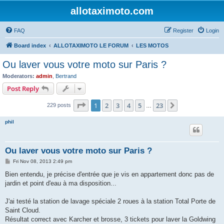
allotaximoto.com
FAQ
Register
Login
Board index
ALLOTAXIMOTO LE FORUM
LES MOTOS
Ou laver vous votre moto sur Paris ?
Moderators:
admin
,
Bertrand
Post Reply
Page
1
of
23
1
2
3
4
5
23
Next
229 posts
…
phil
Ou laver vous votre moto sur Paris ?
P
Fri Nov 08, 2013 2:49 pm
o
s
Bien entendu, je précise d'entrée que je vis en appartement donc pas de
t
jardin et point d'eau à ma disposition...
J'ai testé la station de lavage spéciale 2 roues à la station Total Porte de
Saint Cloud.
Résultat correct avec Karcher et brosse, 3 tickets pour laver la Goldwing