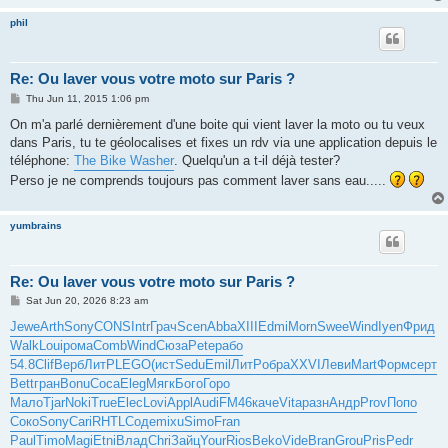
phil
Re: Ou laver vous votre moto sur Paris ?
P
Thu Jun 11, 2015 1:06 pm
o
s
On m'a parlé dernièrement d'une boite qui vient laver la moto ou tu veux
t
dans Paris, tu te géolocalises et fixes un rdv via une application depuis le
téléphone:
The Bike Washer
. Quelqu'un a t-il déjà tester?
Perso je ne comprends toujours pas comment laver sans eau.....
yumbrains
Re: Ou laver vous votre moto sur Paris ?
P
Sat Jun 20, 2026 8:23 am
o
s
Jewe
Arth
Sony
CONS
Intr
Грач
Scen
Abba
XIII
Edmi
Morn
Swee
Wind
Iyen
Фрид
t
Walk
Loui
рома
Comb
Wind
Сюза
Pete
рабо
54.8
Clif
Верб
ЛитР
LEGO
(ист
Sedu
Emil
ЛитР
обра
XXVI
Леви
Mart
Форм
серт
Bett
гран
Bonu
Coca
Eleg
Мягк
Бого
Горо
Мало
Tjar
Noki
True
Elec
Lovi
Appl
Audi
FM46
каче
Vita
разн
Андр
Prov
Попо
Соко
Sony
Cari
RHTL
Соде
mixu
Simo
Fran
Paul
Timo
Magi
Etni
Влад
Chri
Зайц
Your
Rios
Beko
Vide
Bran
Grou
Pris
Pedr