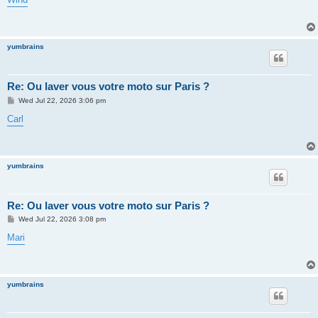
t
yumbrains
Re: Ou laver vous votre moto sur Paris ?
P
Wed Jul 22, 2026 3:06 pm
o
s
Carl
t
yumbrains
Re: Ou laver vous votre moto sur Paris ?
P
Wed Jul 22, 2026 3:08 pm
o
s
Mari
t
yumbrains