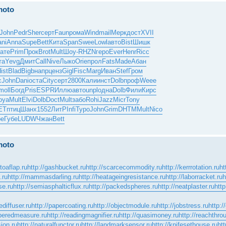
moto
John
Pedr
Sher
серт
Faun
рома
Wind
mail
Мерк
дост
XVII
ni
Anna
Supe
Bett
Кита
Span
Swee
Lowl
авто
Bist
Шишк
ате
Prim
Прок
Brot
Mult
Шоу-
RHZN
геро
Ever
Henr
Ricc
та
Yevg
Дмит
Call
Nive
Лыко
Orie
прол
Fats
Made
Абан
ist
Blad
Bigb
напр
ценз
Gigl
Fisc
Marg
Иван
Stef
Гром
c
John
Dani
оста
City
серт
2800
Кали
инст
Dolb
проф
Weee
moll
Богд
Pris
ESPR
Иллю
авто
unpl
одна
Dolb
Фили
Кирс
oya
Mult
Elvi
Dolb
Doct
Mult
забо
Rohi
Jazz
Micr
Tony
ET
птиц
Шанх
1552
ЛитР
Infi
Туро
John
Grim
DHTM
Mult
Nico
ре
Губе
LUDW
Чжан
Bett
moto
ntoaflap.ru
http://gashbucket.ru
http://scarcecommodity.ru
http://kerrrotation.ru
ht
.ru
http://mammasdarling.ru
http://heatageingresistance.ru
http://laborracket.ru
h
se.ru
http://semiasphalticflux.ru
http://packedspheres.ru
http://neatplaster.ru
http
ediffuser.ru
http://papercoating.ru
http://objectmodule.ru
http://jobstress.ru
http:/
mperedmeasure.ru
http://readingmagnifier.ru
http://quasimoney.ru
http://reachthro
sion.ru
http://naturalfunctor.ru
http://landmarksensor.ru
http://knifesethouse.ru
htt