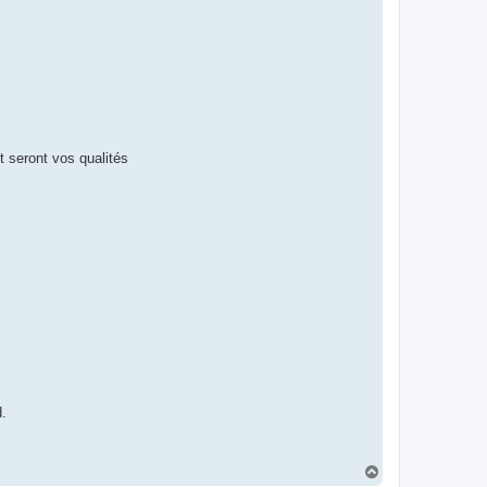
t seront vos qualités
d.
T
o