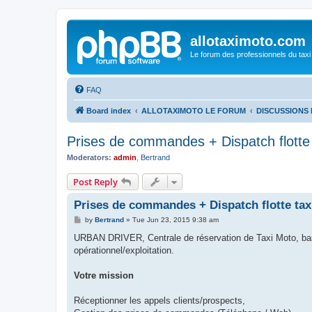
allotaximoto.com
Le forum des professionnels du taxi
FAQ
Board index
ALLOTAXIMOTO LE FORUM
DISCUSSIONS 
Prises de commandes + Dispatch flotte
Moderators:
admin
,
Bertrand
Post Reply
Prises de commandes + Dispatch flotte tax
P
by
Bertrand
»
Tue Jun 23, 2015 9:38 am
o
s
URBAN DRIVER, Centrale de réservation de Taxi Moto, basé
t
opérationnel/exploitation.
Votre mission
Réceptionner les appels clients/prospects,