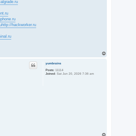
calgrade.ru
nt.ru
ephone.ru
u
http://hackworker.ru
inal.ru
T
o
p
yumbrains
Posts:
11114
Joined:
Sat Jun 20, 2026 7:36 am
T