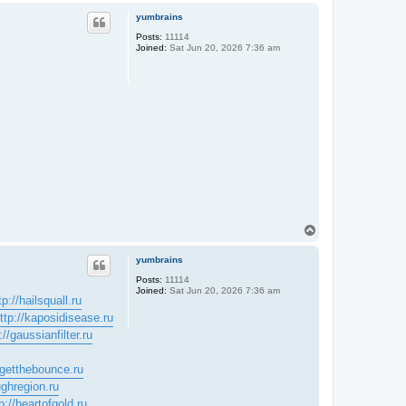
p
yumbrains
Posts:
11114
Joined:
Sat Jun 20, 2026 7:36 am
T
o
p
yumbrains
Posts:
11114
Joined:
Sat Jun 20, 2026 7:36 am
tp://hailsquall.ru
ttp://kaposidisease.ru
://gaussianfilter.ru
/getthebounce.ru
ughregion.ru
p://heartofgold.ru