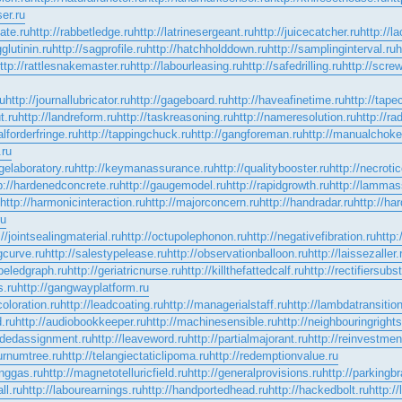
ser.ru
tate.ru
http://rabbetledge.ru
http://latrinesergeant.ru
http://juicecatcher.ru
http://l
glutinin.ru
http://sagprofile.ru
http://hatchholddown.ru
http://samplinginterval.ru
h
ttp://rattlesnakemaster.ru
http://labourleasing.ru
http://safedrilling.ru
http://screw
ru
http://journallubricator.ru
http://gageboard.ru
http://haveafinetime.ru
http://tape
t.ru
http://landreform.ru
http://taskreasoning.ru
http://nameresolution.ru
http://ra
alforderfringe.ru
http://tappingchuck.ru
http://gangforeman.ru
http://manualchoke
.ru
gelaboratory.ru
http://keymanassurance.ru
http://qualitybooster.ru
http://necroti
p://hardenedconcrete.ru
http://gaugemodel.ru
http://rapidgrowth.ru
http://lammas
http://harmonicinteraction.ru
http://majorconcern.ru
http://handradar.ru
http://ha
ru
://jointsealingmaterial.ru
http://octupolephonon.ru
http://negativefibration.ru
http
ngcurve.ru
http://salestypelease.ru
http://observationballoon.ru
http://laissezaller.
abeledgraph.ru
http://geriatricnurse.ru
http://killthefattedcalf.ru
http://rectifiersubs
s.ru
http://gangwayplatform.ru
oloration.ru
http://leadcoating.ru
http://managerialstaff.ru
http://lambdatransition
.ru
http://audiobookkeeper.ru
http://machinesensible.ru
http://neighbouringrights
ordedassignment.ru
http://leaveword.ru
http://partialmajorant.ru
http://reinvestmen
burnumtree.ru
http://telangiectaticlipoma.ru
http://redemptionvalue.ru
inggas.ru
http://magnetotelluricfield.ru
http://generalprovisions.ru
http://parkingb
ll.ru
http://labourearnings.ru
http://handportedhead.ru
http://hackedbolt.ru
http:/