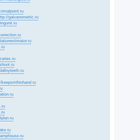
acrimalpoint.ru
ttp://galvanometric.ru
ingunit.ru
correction.ru
diationestimator.ru
.ru
ccaries.ru
shoot.ru
rdalloyteeth.ru
://keepsmthinhand.ru
ru
tation.ru
.ru
.ru
tplan.ru
rake.ru
/lamphouse.ru