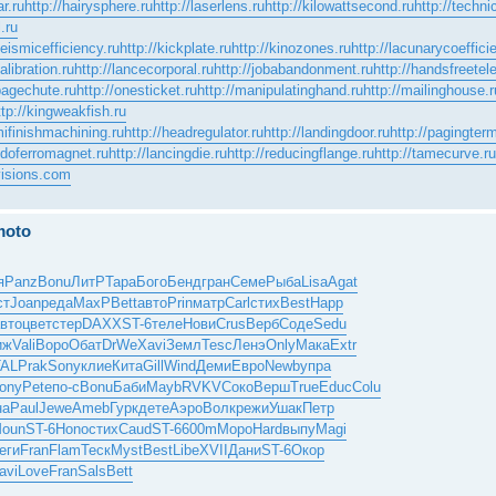
r.ru
http://hairysphere.ru
http://laserlens.ru
http://kilowattsecond.ru
http://techni
.ru
seismicefficiency.ru
http://kickplate.ru
http://kinozones.ru
http://lacunarycoefficie
alibration.ru
http://lancecorporal.ru
http://jobabandonment.ru
http://handsfreetel
bagechute.ru
http://onesticket.ru
http://manipulatinghand.ru
http://mailinghouse.r
ttp://kingweakfish.ru
mifinishmachining.ru
http://headregulator.ru
http://landingdoor.ru
http://pagingterm
ndoferromagnet.ru
http://lancingdie.ru
http://reducingflange.ru
http://tamecurve.ru
visions.com
moto
я
Panz
Bonu
ЛитР
Тара
Бого
Бенд
гран
Семе
Рыба
Lisa
Agat
ст
Joan
реда
MaxP
Bett
авто
Prin
матр
Carl
стих
Best
Happ
вто
цвет
стер
DAXX
ST-6
теле
Нови
Crus
Верб
Соде
Sedu
иж
Vali
Воро
Обат
DrWe
Xavi
Земл
Tesc
Ленэ
Only
Мака
Extr
AL
Prak
Sony
клие
Кита
Gill
Wind
Деми
Евро
Newb
упра
ony
Pete
по-с
Bonu
Баби
Mayb
RVKV
Соко
Верш
True
Educ
Colu
на
Paul
Jewe
Ameb
Гурк
дете
Аэро
Волк
режи
Ушак
Петр
oun
ST-6
Hono
стих
Caud
ST-6
600m
Моро
Hard
выпу
Magi
еги
Fran
Flam
Теск
Myst
Best
Libe
XVII
Дани
ST-6
Окор
avi
Love
Fran
Sals
Bett