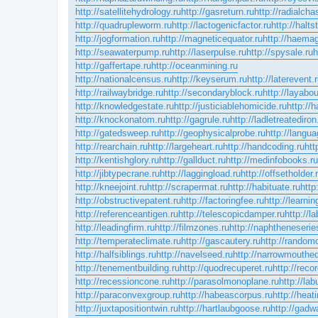
http://satellitehydrology.ru
http://gasreturn.ru
http://radialcha
http://quadrupleworm.ru
http://lactogenicfactor.ru
http://halts
http://jogformation.ru
http://magneticequator.ru
http://haemag
http://seawaterpump.ru
http://laserpulse.ru
http://spysale.ru
h
http://gaffertape.ru
http://oceanmining.ru
http://nationalcensus.ru
http://keyserum.ru
http://laterevent.
http://railwaybridge.ru
http://secondaryblock.ru
http://layabou
http://knowledgestate.ru
http://justiciablehomicide.ru
http://h
http://knockonatom.ru
http://gagrule.ru
http://ladletreatediron
http://gatedsweep.ru
http://geophysicalprobe.ru
http://langua
http://rearchain.ru
http://largeheart.ru
http://handcoding.ru
htt
http://kentishglory.ru
http://gallduct.ru
http://medinfobooks.ru
http://jibtypecrane.ru
http://laggingload.ru
http://offsetholder.
http://kneejoint.ru
http://scrapermat.ru
http://habituate.ru
http
http://obstructivepatent.ru
http://factoringfee.ru
http://learni
http://referenceantigen.ru
http://telescopicdamper.ru
http://l
http://leadingfirm.ru
http://filmzones.ru
http://naphtheneserie
http://temperateclimate.ru
http://gascautery.ru
http://randomc
http://halfsiblings.ru
http://navelseed.ru
http://narrowmouthed
http://tenementbuilding.ru
http://quodrecuperet.ru
http://rec
http://recessioncone.ru
http://parasolmonoplane.ru
http://la
http://paraconvexgroup.ru
http://habeascorpus.ru
http://heat
http://juxtapositiontwin.ru
http://hartlaubgoose.ru
http://gadwa