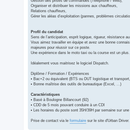
Gestion des prises de commandes (Téléphone / Web),
Organiser et distribuer les missions aux chauffeurs,
Relations chauffeurs,
Gérer les aléas d’exploitation (pannes, problèmes circulatio
Profil du candidat
Sens de l’anticipation, esprit logique, rigueur, résistance a
Vous aimez travailler en équipe et avez une bonne connaiss
majeures pour réussir sur ce poste.
Une expérience dans le moto taxi ou la course est un plus.
Idéalement vous maitrisez le logiciel Dispatch.
Diplôme / Formation / Expériences
• Bac+2 ou équivalent (BTS ou DUT logistique et transport,
• Bonne maîtrise des outils de bureautique (Excel, …)
Caractéristiques
• Basé à Boulogne Billancourt (92)
• CDD de 5 mois pouvant conduire à un CDI
• Les horaires du poste sont 35H/39H par semaine sur une p
Prise de contact via le
formulaire
sur le site d'Urban Driver.