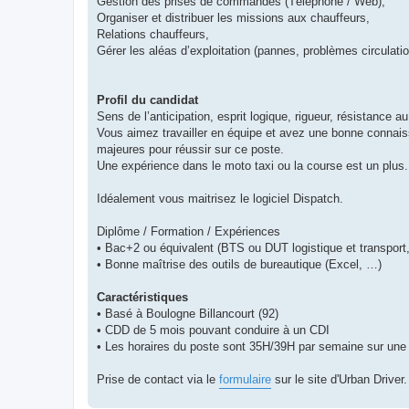
Gestion des prises de commandes (Téléphone / Web),
Organiser et distribuer les missions aux chauffeurs,
Relations chauffeurs,
Gérer les aléas d’exploitation (pannes, problèmes circulatio
Profil du candidat
Sens de l’anticipation, esprit logique, rigueur, résistance a
Vous aimez travailler en équipe et avez une bonne connaiss
majeures pour réussir sur ce poste.
Une expérience dans le moto taxi ou la course est un plus.
Idéalement vous maitrisez le logiciel Dispatch.
Diplôme / Formation / Expériences
• Bac+2 ou équivalent (BTS ou DUT logistique et transport,
• Bonne maîtrise des outils de bureautique (Excel, …)
Caractéristiques
• Basé à Boulogne Billancourt (92)
• CDD de 5 mois pouvant conduire à un CDI
• Les horaires du poste sont 35H/39H par semaine sur une p
Prise de contact via le
formulaire
sur le site d'Urban Driver.