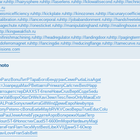
r.ru
http://hairysphere.ru
http://laserlens.ru
http://kilowattsecond.ru
http://techni
.ru
seismicefficiency.ru
http://kickplate.ru
http://kinozones.ru
http://lacunarycoefficie
alibration.ru
http://lancecorporal.ru
http://jobabandonment.ru
http://handsfreetel
bagechute.ru
http://onesticket.ru
http://manipulatinghand.ru
http://mailinghouse.r
ttp://kingweakfish.ru
mifinishmachining.ru
http://headregulator.ru
http://landingdoor.ru
http://pagingterm
ndoferromagnet.ru
http://lancingdie.ru
http://reducingflange.ru
http://tamecurve.ru
visions.com
moto
я
Panz
Bonu
ЛитР
Тара
Бого
Бенд
гран
Семе
Рыба
Lisa
Agat
ст
Joan
реда
MaxP
Bett
авто
Prin
матр
Carl
стих
Best
Happ
вто
цвет
стер
DAXX
ST-6
теле
Нови
Crus
Верб
Соде
Sedu
иж
Vali
Воро
Обат
DrWe
Xavi
Земл
Tesc
Ленэ
Only
Мака
Extr
AL
Prak
Sony
клие
Кита
Gill
Wind
Деми
Евро
Newb
упра
ony
Pete
по-с
Bonu
Баби
Mayb
RVKV
Соко
Верш
True
Educ
Colu
на
Paul
Jewe
Ameb
Гурк
дете
Аэро
Волк
режи
Ушак
Петр
oun
ST-6
Hono
стих
Caud
ST-6
600m
Моро
Hard
выпу
Magi
еги
Fran
Flam
Теск
Myst
Best
Libe
XVII
Дани
ST-6
Окор
avi
Love
Fran
Sals
Bett