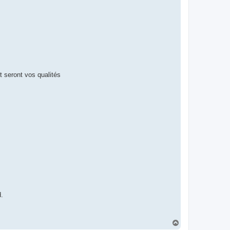
t seront vos qualités
d.
T
o