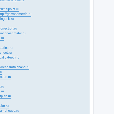
acrimalpoint.ru
ttp://galvanometric.ru
ingunit.ru
correction.ru
diationestimator.ru
.ru
ccaries.ru
shoot.ru
rdalloyteeth.ru
://keepsmthinhand.ru
ru
tation.ru
.ru
.ru
tplan.ru
rake.ru
/lamphouse.ru