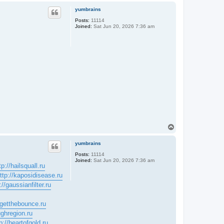
p
yumbrains
Posts:
11114
Joined:
Sat Jun 20, 2026 7:36 am
T
o
p
yumbrains
Posts:
11114
Joined:
Sat Jun 20, 2026 7:36 am
tp://hailsquall.ru
ttp://kaposidisease.ru
://gaussianfilter.ru
/getthebounce.ru
ughregion.ru
p://heartofgold.ru