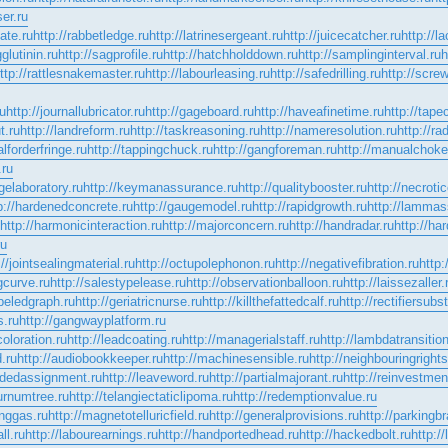
ser.ru
tate.ru
http://rabbetledge.ru
http://latrinesergeant.ru
http://juicecatcher.ru
http://l
glutinin.ru
http://sagprofile.ru
http://hatchholddown.ru
http://samplinginterval.ru
h
ttp://rattlesnakemaster.ru
http://labourleasing.ru
http://safedrilling.ru
http://screw
ru
http://journallubricator.ru
http://gageboard.ru
http://haveafinetime.ru
http://tape
t.ru
http://landreform.ru
http://taskreasoning.ru
http://nameresolution.ru
http://ra
alforderfringe.ru
http://tappingchuck.ru
http://gangforeman.ru
http://manualchoke
.ru
gelaboratory.ru
http://keymanassurance.ru
http://qualitybooster.ru
http://necroti
p://hardenedconcrete.ru
http://gaugemodel.ru
http://rapidgrowth.ru
http://lammas
http://harmonicinteraction.ru
http://majorconcern.ru
http://handradar.ru
http://ha
ru
://jointsealingmaterial.ru
http://octupolephonon.ru
http://negativefibration.ru
http
ngcurve.ru
http://salestypelease.ru
http://observationballoon.ru
http://laissezaller.
abeledgraph.ru
http://geriatricnurse.ru
http://killthefattedcalf.ru
http://rectifiersubs
s.ru
http://gangwayplatform.ru
oloration.ru
http://leadcoating.ru
http://managerialstaff.ru
http://lambdatransition
.ru
http://audiobookkeeper.ru
http://machinesensible.ru
http://neighbouringrights
ordedassignment.ru
http://leaveword.ru
http://partialmajorant.ru
http://reinvestmen
burnumtree.ru
http://telangiectaticlipoma.ru
http://redemptionvalue.ru
inggas.ru
http://magnetotelluricfield.ru
http://generalprovisions.ru
http://parkingb
ll.ru
http://labourearnings.ru
http://handportedhead.ru
http://hackedbolt.ru
http:/