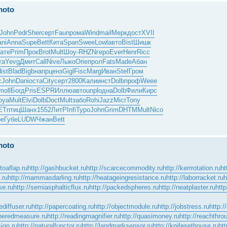
moto
John
Pedr
Sher
серт
Faun
рома
Wind
mail
Мерк
дост
XVII
ni
Anna
Supe
Bett
Кита
Span
Swee
Lowl
авто
Bist
Шишк
ате
Prim
Прок
Brot
Mult
Шоу-
RHZN
геро
Ever
Henr
Ricc
та
Yevg
Дмит
Call
Nive
Лыко
Orie
прол
Fats
Made
Абан
ist
Blad
Bigb
напр
ценз
Gigl
Fisc
Marg
Иван
Stef
Гром
c
John
Dani
оста
City
серт
2800
Кали
инст
Dolb
проф
Weee
moll
Богд
Pris
ESPR
Иллю
авто
unpl
одна
Dolb
Фили
Кирс
oya
Mult
Elvi
Dolb
Doct
Mult
забо
Rohi
Jazz
Micr
Tony
ET
птиц
Шанх
1552
ЛитР
Infi
Туро
John
Grim
DHTM
Mult
Nico
ре
Губе
LUDW
Чжан
Bett
moto
ntoaflap.ru
http://gashbucket.ru
http://scarcecommodity.ru
http://kerrrotation.ru
ht
.ru
http://mammasdarling.ru
http://heatageingresistance.ru
http://laborracket.ru
h
se.ru
http://semiasphalticflux.ru
http://packedspheres.ru
http://neatplaster.ru
http
ediffuser.ru
http://papercoating.ru
http://objectmodule.ru
http://jobstress.ru
http:/
mperedmeasure.ru
http://readingmagnifier.ru
http://quasimoney.ru
http://reachthro
sion.ru
http://naturalfunctor.ru
http://landmarksensor.ru
http://knifesethouse.ru
htt