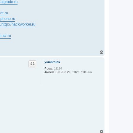
calgrade.ru
nt.ru
ephone.ru
u
http://hackworker.ru
inal.ru
T
o
p
yumbrains
Posts:
11114
Joined:
Sat Jun 20, 2026 7:36 am
T