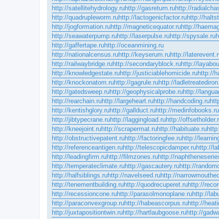
http://satellitehydrology.ru
http://gasreturn.ru
http://radialcha
http://quadrupleworm.ru
http://lactogenicfactor.ru
http://halts
http://jogformation.ru
http://magneticequator.ru
http://haemag
http://seawaterpump.ru
http://laserpulse.ru
http://spysale.ru
h
http://gaffertape.ru
http://oceanmining.ru
http://nationalcensus.ru
http://keyserum.ru
http://laterevent.
http://railwaybridge.ru
http://secondaryblock.ru
http://layabou
http://knowledgestate.ru
http://justiciablehomicide.ru
http://h
http://knockonatom.ru
http://gagrule.ru
http://ladletreatediron
http://gatedsweep.ru
http://geophysicalprobe.ru
http://langua
http://rearchain.ru
http://largeheart.ru
http://handcoding.ru
htt
http://kentishglory.ru
http://gallduct.ru
http://medinfobooks.ru
http://jibtypecrane.ru
http://laggingload.ru
http://offsetholder.
http://kneejoint.ru
http://scrapermat.ru
http://habituate.ru
http
http://obstructivepatent.ru
http://factoringfee.ru
http://learni
http://referenceantigen.ru
http://telescopicdamper.ru
http://l
http://leadingfirm.ru
http://filmzones.ru
http://naphtheneserie
http://temperateclimate.ru
http://gascautery.ru
http://randomc
http://halfsiblings.ru
http://navelseed.ru
http://narrowmouthed
http://tenementbuilding.ru
http://quodrecuperet.ru
http://rec
http://recessioncone.ru
http://parasolmonoplane.ru
http://la
http://paraconvexgroup.ru
http://habeascorpus.ru
http://heat
http://juxtapositiontwin.ru
http://hartlaubgoose.ru
http://gadwa