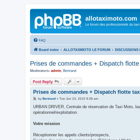
allotaximoto.com
Le forum des professionnels du taxi
FAQ
Board index
ALLOTAXIMOTO LE FORUM
DISCUSSIONS 
Prises de commandes + Dispatch flotte
Moderators:
admin
,
Bertrand
Post Reply
Prises de commandes + Dispatch flotte tax
P
by
Bertrand
»
Tue Jun 23, 2015 9:38 am
o
s
URBAN DRIVER, Centrale de réservation de Taxi Moto, basé
t
opérationnel/exploitation.
Votre mission
Réceptionner les appels clients/prospects,