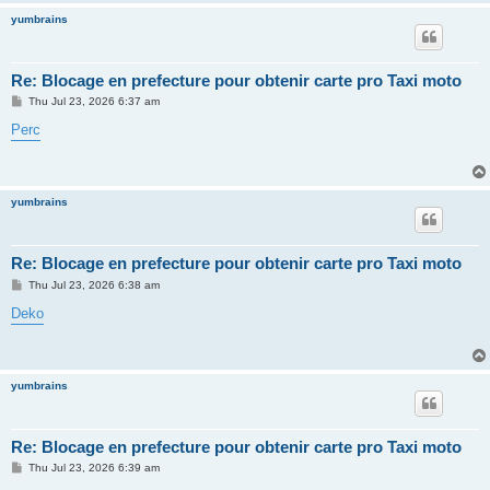
yumbrains
Re: Blocage en prefecture pour obtenir carte pro Taxi moto
P
Thu Jul 23, 2026 6:37 am
o
s
Perc
t
yumbrains
Re: Blocage en prefecture pour obtenir carte pro Taxi moto
P
Thu Jul 23, 2026 6:38 am
o
s
Deko
t
yumbrains
Re: Blocage en prefecture pour obtenir carte pro Taxi moto
P
Thu Jul 23, 2026 6:39 am
o