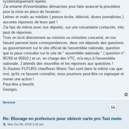
systématiquement rejetés.
J'ai entamé d'innombrables démarches pour faire avancer la procédure
pour la mise en place de l'examen :
Lettres et mails au médiats ( presse écrite, télévisé, divers journalistes )
aucunes réponses de leurs part !
J'ai fais de même avec nos députés, sur une soixantaine contactés, très
peut de réponses.
Trois on écrit directement au ministre ou ministère concerné, en me
faisant parvenir leurs correspondances, deux ont déposés des questions
au gouvernement sur le site officiel de l'assemblée nationale, question
que tu peux consulter sur le site de " assemblée nationale " ( question n°:
95760 et 95910 ) et un, en charge des VTC, m'a reçu à l'assemblée
nationale. J’attends des nouvelles et les réponses aux questions !
Si d'autres FUTURS chauffeurs Motos Taxi sont dans le même cas que
moi, qu'ils ce fassent connaître, nous pourrions peut-être ce regrouper et
mener une action !
Peut-être a bientôt.
Georges.
Bertrand
Re: Blocage en prefecture pour obtenir carte pro Taxi moto
P
Mon Oct 08, 2018 2:32 pm
o