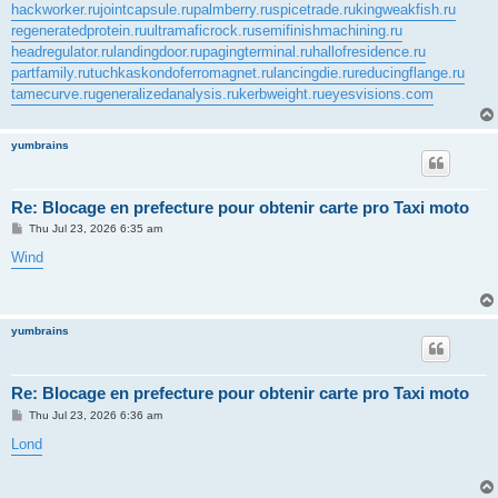
hackworker.ru
jointcapsule.ru
palmberry.ru
spicetrade.ru
kingweakfish.ru
regeneratedprotein.ru
ultramaficrock.ru
semifinishmachining.ru
headregulator.ru
landingdoor.ru
pagingterminal.ru
hallofresidence.ru
partfamily.ru
tuchkas
kondoferromagnet.ru
lancingdie.ru
reducingflange.ru
tamecurve.ru
generalizedanalysis.ru
kerbweight.ru
eyesvisions.com
yumbrains
Re: Blocage en prefecture pour obtenir carte pro Taxi moto
P
Thu Jul 23, 2026 6:35 am
o
s
Wind
t
yumbrains
Re: Blocage en prefecture pour obtenir carte pro Taxi moto
P
Thu Jul 23, 2026 6:36 am
o
s
Lond
t