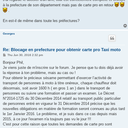
à la prefecture de son département mais pas de carte pro en retour
.
En est-il de même dans toute les préfectures?
Georges
Re: Blocage en prefecture pour obtenir carte pro Taxi moto
P
Thu Jun 30, 2016 2:32 pm
o
s
Bonjour Phil,
t
Je viens juste de m'inscrire sur le forum. Je pense que tu dois déjà avoir
la réponse à ton problème, mais au cas ou !
Pour obtenir le précieux sésame permettant d’exercer l’activité de
transport de personnes à moto à titre onéreux, chaque chauffeur doit
désormais, soit avoir 1600 h ( en gros 1 an ) dans le transport de
personnes ou suivre une formation et passer un examen. Le Décret
N°2014-1725 du 30 Décembre 2014 relatif au transport public particulier
de personnes entré en vigueur le 31 Décembre 2014 précise que les
nouvelles obligations en matière de formation seront connues au plus tard
le 1er Janvier 2016. Le problème, et je suis dans ce cas depuis mais
2015, à ce jour l'examen n'a toujours pas vu le jour !!!
C'est pour cette raison que toutes les demandes de carte pro sont