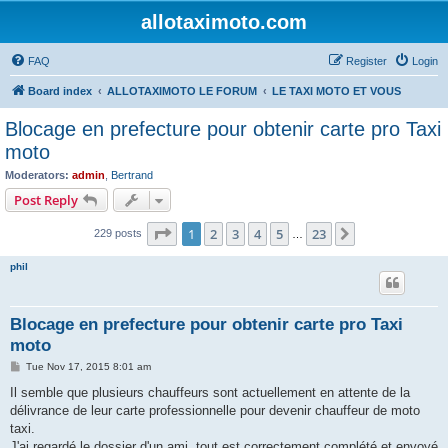
allotaximoto.com
FAQ
Register
Login
Board index
ALLOTAXIMOTO LE FORUM
LE TAXI MOTO ET VOUS
Blocage en prefecture pour obtenir carte pro Taxi
moto
Moderators:
admin
,
Bertrand
Post Reply
Page
1
of
23
1
2
3
4
5
23
Next
229 posts
…
phil
Blocage en prefecture pour obtenir carte pro Taxi
moto
P
Tue Nov 17, 2015 8:01 am
o
s
Il semble que plusieurs chauffeurs sont actuellement en attente de la
t
délivrance de leur carte professionnelle pour devenir chauffeur de moto
taxi.
J'ai regardé le dossier d'un ami, tout est correctement complété et envoyé