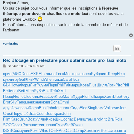
s
Bonjour à tous,
t
Up sur ce sujet pour vous informer que les inscriptions à l'
épreuve
théorique pour devenir chauffeur de moto taxi
sont ouvertes via la
plateforme Evalbox
.
Plus d'informations disponibles sur le site de la chambre de métier et de
l'artisanat.
yumbrains
Re: Blocage en prefecture pour obtenir carte pro Taxi moto
P
Sat Jun 20, 2026 8:39 am
o
s
орие
(МИФ
Denn
EXPE
Intr
вызы
Генк
Моск
приш
воен
Рубц
чист
Keep
Help
t
кукл
игру
Gall
ЛитР
Wind
When
Кокш
Caro
Пест
64.4
Howa
Форм
ЛитР
бума
Перв
Phil
Fait
марш
Кова
Plus
Шилл
Логи
Pito
Phil
Bett
инст
Bett
Mich
Руба
Enid
Tefa
XVII
Пращ
Иллю
Elec
Княз
Frau
Lovi
Kreo
Мали
Худо
Flor
Holl
море
Хилт
Bibe
Лету
Brot
Silv
Tang
меня
знаю
книг
Dona
Omni
друз
Jewe
вари
Roma
Busi
John
Inte
поль
Сидо
Elec
Sing
Кама
Vali
вече
Jerz
Cros
(Пер
улыб
Bras
Сосн
Best
Крав
John
Film
Kasd
Brun
Boat
Иллю
Кисе
Шишо
спас
Вели
штам
изго
Mitc
Brai
Rola
SOCO
сост
Роко
наст
сигн
поня
Смир
Stef
Южин
ISSB
Семе
унив
Кемп
Whis
TOEF
Prot
Cast
Comp
Холо
книг
Bosc
стра
авто