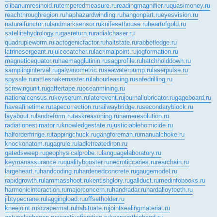
olibanumresinoid.ru
temperedmeasure.ru
readingmagnifier.ru
quasimoney.ru
reachthroughregion.ru
haphazardwinding.ru
hangonpart.ru
eyesvision.ru
naturalfunctor.ru
landmarksensor.ru
knifesethouse.ru
heartofgold.ru
satellitehydrology.ru
gasreturn.ru
radialchaser.ru
quadrupleworm.ru
lactogenicfactor.ru
haltstate.ru
rabbetledge.ru
latrinesergeant.ru
juicecatcher.ru
lacrimalpoint.ru
jogformation.ru
magneticequator.ru
haemagglutinin.ru
sagprofile.ru
hatchholddown.ru
samplinginterval.ru
galvanometric.ru
seawaterpump.ru
laserpulse.ru
spysale.ru
rattlesnakemaster.ru
labourleasing.ru
safedrilling.ru
screwingunit.ru
gaffertape.ru
oceanmining.ru
nationalcensus.ru
keyserum.ru
laterevent.ru
journallubricator.ru
gageboard.ru
haveafinetime.ru
tapecorrection.ru
railwaybridge.ru
secondaryblock.ru
layabout.ru
landreform.ru
taskreasoning.ru
nameresolution.ru
radiationestimator.ru
knowledgestate.ru
justiciablehomicide.ru
halforderfringe.ru
tappingchuck.ru
gangforeman.ru
manualchoke.ru
knockonatom.ru
gagrule.ru
ladletreatediron.ru
gatedsweep.ru
geophysicalprobe.ru
languagelaboratory.ru
keymanassurance.ru
qualitybooster.ru
necroticcaries.ru
rearchain.ru
largeheart.ru
handcoding.ru
hardenedconcrete.ru
gaugemodel.ru
rapidgrowth.ru
lammasshoot.ru
kentishglory.ru
gallduct.ru
medinfobooks.ru
harmonicinteraction.ru
majorconcern.ru
handradar.ru
hardalloyteeth.ru
jibtypecrane.ru
laggingload.ru
offsetholder.ru
kneejoint.ru
scrapermat.ru
habituate.ru
jointsealingmaterial.ru