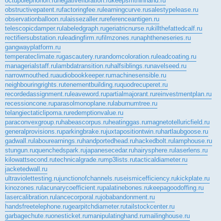
octupolephonon.ru
negativefibration.ru
keepsmthinhand.ru
obstructivepatent.ru
factoringfee.ru
learningcurve.ru
salestypelease.ru
observationballoon.ru
laissezaller.ru
referenceantigen.ru
telescopicdamper.ru
labeledgraph.ru
geriatricnurse.ru
killthefattedcalf.ru
rectifiersubstation.ru
leadingfirm.ru
filmzones.ru
naphtheneseries.ru
gangwayplatform.ru
temperateclimate.ru
gascautery.ru
randomcoloration.ru
leadcoating.ru
managerialstaff.ru
lambdatransition.ru
halfsiblings.ru
navelseed.ru
narrowmouthed.ru
audiobookkeeper.ru
machinesensible.ru
neighbouringrights.ru
tenementbuilding.ru
quodrecuperet.ru
recordedassignment.ru
leaveword.ru
partialmajorant.ru
reinvestmentplan.ru
recessioncone.ru
parasolmonoplane.ru
laburnumtree.ru
telangiectaticlipoma.ru
redemptionvalue.ru
paraconvexgroup.ru
habeascorpus.ru
heatinggas.ru
magnetotelluricfield.ru
generalprovisions.ru
parkingbrake.ru
juxtapositiontwin.ru
hartlaubgoose.ru
gadwall.ru
labourearnings.ru
handportedhead.ru
hackedbolt.ru
lamphouse.ru
stungun.ru
quenchedspark.ru
japanesecedar.ru
hairysphere.ru
laserlens.ru
kilowattsecond.ru
technicalgrade.ru
mp3lists.ru
tacticaldiameter.ru
jacketedwall.ru
ultraviolettesting.ru
junctionofchannels.ru
seismicefficiency.ru
kickplate.ru
kinozones.ru
lacunarycoefficient.ru
palatinebones.ru
keepagoodoffing.ru
lasercalibration.ru
lancecorporal.ru
jobabandonment.ru
handsfreetelephone.ru
gearpitchdiameter.ru
tailstockcenter.ru
garbagechute.ru
onesticket.ru
manipulatinghand.ru
mailinghouse.ru