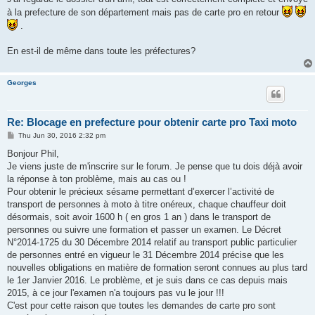
à la prefecture de son département mais pas de carte pro en retour
.
En est-il de même dans toute les préfectures?
Georges
Re: Blocage en prefecture pour obtenir carte pro Taxi moto
P
Thu Jun 30, 2016 2:32 pm
o
s
Bonjour Phil,
t
Je viens juste de m'inscrire sur le forum. Je pense que tu dois déjà avoir
la réponse à ton problème, mais au cas ou !
Pour obtenir le précieux sésame permettant d’exercer l’activité de
transport de personnes à moto à titre onéreux, chaque chauffeur doit
désormais, soit avoir 1600 h ( en gros 1 an ) dans le transport de
personnes ou suivre une formation et passer un examen. Le Décret
N°2014-1725 du 30 Décembre 2014 relatif au transport public particulier
de personnes entré en vigueur le 31 Décembre 2014 précise que les
nouvelles obligations en matière de formation seront connues au plus tard
le 1er Janvier 2016. Le problème, et je suis dans ce cas depuis mais
2015, à ce jour l'examen n'a toujours pas vu le jour !!!
C'est pour cette raison que toutes les demandes de carte pro sont