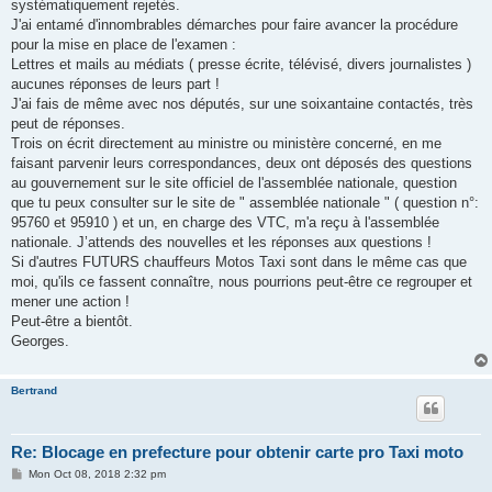
systématiquement rejetés.
J'ai entamé d'innombrables démarches pour faire avancer la procédure
pour la mise en place de l'examen :
Lettres et mails au médiats ( presse écrite, télévisé, divers journalistes )
aucunes réponses de leurs part !
J'ai fais de même avec nos députés, sur une soixantaine contactés, très
peut de réponses.
Trois on écrit directement au ministre ou ministère concerné, en me
faisant parvenir leurs correspondances, deux ont déposés des questions
au gouvernement sur le site officiel de l'assemblée nationale, question
que tu peux consulter sur le site de " assemblée nationale " ( question n°:
95760 et 95910 ) et un, en charge des VTC, m'a reçu à l'assemblée
nationale. J’attends des nouvelles et les réponses aux questions !
Si d'autres FUTURS chauffeurs Motos Taxi sont dans le même cas que
moi, qu'ils ce fassent connaître, nous pourrions peut-être ce regrouper et
mener une action !
Peut-être a bientôt.
Georges.
Bertrand
Re: Blocage en prefecture pour obtenir carte pro Taxi moto
P
Mon Oct 08, 2018 2:32 pm
o