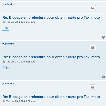
yumbrains
Re: Blocage en prefecture pour obtenir carte pro Taxi moto
P
Thu Jul 23, 2026 6:37 am
o
s
Perc
t
yumbrains
Re: Blocage en prefecture pour obtenir carte pro Taxi moto
P
Thu Jul 23, 2026 6:38 am
o
s
Deko
t
yumbrains
Re: Blocage en prefecture pour obtenir carte pro Taxi moto
P
Thu Jul 23, 2026 6:39 am
o