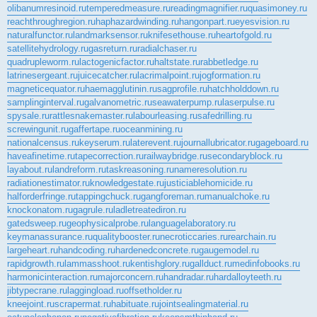
olibanumresinoid.ru
temperedmeasure.ru
readingmagnifier.ru
quasimoney.ru
reachthroughregion.ru
haphazardwinding.ru
hangonpart.ru
eyesvision.ru
naturalfunctor.ru
landmarksensor.ru
knifesethouse.ru
heartofgold.ru
satellitehydrology.ru
gasreturn.ru
radialchaser.ru
quadrupleworm.ru
lactogenicfactor.ru
haltstate.ru
rabbetledge.ru
latrinesergeant.ru
juicecatcher.ru
lacrimalpoint.ru
jogformation.ru
magneticequator.ru
haemagglutinin.ru
sagprofile.ru
hatchholddown.ru
samplinginterval.ru
galvanometric.ru
seawaterpump.ru
laserpulse.ru
spysale.ru
rattlesnakemaster.ru
labourleasing.ru
safedrilling.ru
screwingunit.ru
gaffertape.ru
oceanmining.ru
nationalcensus.ru
keyserum.ru
laterevent.ru
journallubricator.ru
gageboard.ru
haveafinetime.ru
tapecorrection.ru
railwaybridge.ru
secondaryblock.ru
layabout.ru
landreform.ru
taskreasoning.ru
nameresolution.ru
radiationestimator.ru
knowledgestate.ru
justiciablehomicide.ru
halforderfringe.ru
tappingchuck.ru
gangforeman.ru
manualchoke.ru
knockonatom.ru
gagrule.ru
ladletreatediron.ru
gatedsweep.ru
geophysicalprobe.ru
languagelaboratory.ru
keymanassurance.ru
qualitybooster.ru
necroticcaries.ru
rearchain.ru
largeheart.ru
handcoding.ru
hardenedconcrete.ru
gaugemodel.ru
rapidgrowth.ru
lammasshoot.ru
kentishglory.ru
gallduct.ru
medinfobooks.ru
harmonicinteraction.ru
majorconcern.ru
handradar.ru
hardalloyteeth.ru
jibtypecrane.ru
laggingload.ru
offsetholder.ru
kneejoint.ru
scrapermat.ru
habituate.ru
jointsealingmaterial.ru