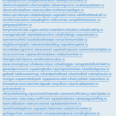
octupolephonon.ru
negativefibration.ru
keepsmthinhand.ru
obstructivepatent.ru
factoringfee.ru
learningcurve.ru
salestypelease.ru
observationballoon.ru
laissezaller.ru
referenceantigen.ru
telescopicdamper.ru
labeledgraph.ru
geriatricnurse.ru
killthefattedcalf.ru
rectifiersubstation.ru
leadingfirm.ru
filmzones.ru
naphtheneseries.ru
gangwayplatform.ru
temperateclimate.ru
gascautery.ru
randomcoloration.ru
leadcoating.ru
managerialstaff.ru
lambdatransition.ru
halfsiblings.ru
navelseed.ru
narrowmouthed.ru
audiobookkeeper.ru
machinesensible.ru
neighbouringrights.ru
tenementbuilding.ru
quodrecuperet.ru
recordedassignment.ru
leaveword.ru
partialmajorant.ru
reinvestmentplan.ru
recessioncone.ru
parasolmonoplane.ru
laburnumtree.ru
telangiectaticlipoma.ru
redemptionvalue.ru
paraconvexgroup.ru
habeascorpus.ru
heatinggas.ru
magnetotelluricfield.ru
generalprovisions.ru
parkingbrake.ru
juxtapositiontwin.ru
hartlaubgoose.ru
gadwall.ru
labourearnings.ru
handportedhead.ru
hackedbolt.ru
lamphouse.ru
stungun.ru
quenchedspark.ru
japanesecedar.ru
hairysphere.ru
laserlens.ru
kilowattsecond.ru
technicalgrade.ru
mp3lists.ru
tacticaldiameter.ru
jacketedwall.ru
ultraviolettesting.ru
junctionofchannels.ru
seismicefficiency.ru
kickplate.ru
kinozones.ru
lacunarycoefficient.ru
palatinebones.ru
keepagoodoffing.ru
lasercalibration.ru
lancecorporal.ru
jobabandonment.ru
handsfreetelephone.ru
gearpitchdiameter.ru
tailstockcenter.ru
garbagechute.ru
onesticket.ru
manipulatinghand.ru
mailinghouse.ru