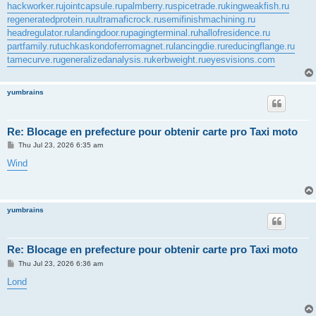
hackworker.ru
jointcapsule.ru
palmberry.ru
spicetrade.ru
kingweakfish.ru
regeneratedprotein.ru
ultramaficrock.ru
semifinishmachining.ru
headregulator.ru
landingdoor.ru
pagingterminal.ru
hallofresidence.ru
partfamily.ru
tuchkas
kondoferromagnet.ru
lancingdie.ru
reducingflange.ru
tamecurve.ru
generalizedanalysis.ru
kerbweight.ru
eyesvisions.com
yumbrains
Re: Blocage en prefecture pour obtenir carte pro Taxi moto
P
Thu Jul 23, 2026 6:35 am
o
s
Wind
t
yumbrains
Re: Blocage en prefecture pour obtenir carte pro Taxi moto
P
Thu Jul 23, 2026 6:36 am
o
s
Lond
t