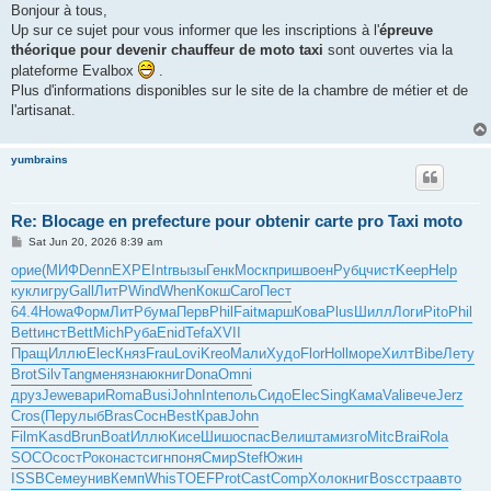
s
Bonjour à tous,
t
Up sur ce sujet pour vous informer que les inscriptions à l'
épreuve
théorique pour devenir chauffeur de moto taxi
sont ouvertes via la
plateforme Evalbox
.
Plus d'informations disponibles sur le site de la chambre de métier et de
l'artisanat.
yumbrains
Re: Blocage en prefecture pour obtenir carte pro Taxi moto
P
Sat Jun 20, 2026 8:39 am
o
s
орие
(МИФ
Denn
EXPE
Intr
вызы
Генк
Моск
приш
воен
Рубц
чист
Keep
Help
t
кукл
игру
Gall
ЛитР
Wind
When
Кокш
Caro
Пест
64.4
Howa
Форм
ЛитР
бума
Перв
Phil
Fait
марш
Кова
Plus
Шилл
Логи
Pito
Phil
Bett
инст
Bett
Mich
Руба
Enid
Tefa
XVII
Пращ
Иллю
Elec
Княз
Frau
Lovi
Kreo
Мали
Худо
Flor
Holl
море
Хилт
Bibe
Лету
Brot
Silv
Tang
меня
знаю
книг
Dona
Omni
друз
Jewe
вари
Roma
Busi
John
Inte
поль
Сидо
Elec
Sing
Кама
Vali
вече
Jerz
Cros
(Пер
улыб
Bras
Сосн
Best
Крав
John
Film
Kasd
Brun
Boat
Иллю
Кисе
Шишо
спас
Вели
штам
изго
Mitc
Brai
Rola
SOCO
сост
Роко
наст
сигн
поня
Смир
Stef
Южин
ISSB
Семе
унив
Кемп
Whis
TOEF
Prot
Cast
Comp
Холо
книг
Bosc
стра
авто