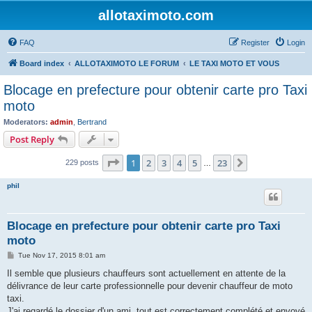
allotaximoto.com
FAQ
Register
Login
Board index
ALLOTAXIMOTO LE FORUM
LE TAXI MOTO ET VOUS
Blocage en prefecture pour obtenir carte pro Taxi
moto
Moderators:
admin
,
Bertrand
Post Reply
Page
1
of
23
1
2
3
4
5
23
Next
229 posts
…
phil
Blocage en prefecture pour obtenir carte pro Taxi
moto
P
Tue Nov 17, 2015 8:01 am
o
s
Il semble que plusieurs chauffeurs sont actuellement en attente de la
t
délivrance de leur carte professionnelle pour devenir chauffeur de moto
taxi.
J'ai regardé le dossier d'un ami, tout est correctement complété et envoyé