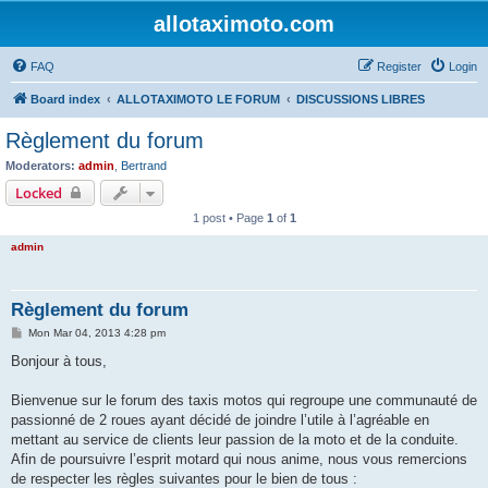
allotaximoto.com
FAQ
Register
Login
Board index
ALLOTAXIMOTO LE FORUM
DISCUSSIONS LIBRES
Règlement du forum
Moderators:
admin
,
Bertrand
Locked
1 post • Page
1
of
1
admin
Règlement du forum
P
Mon Mar 04, 2013 4:28 pm
o
s
Bonjour à tous,
t
Bienvenue sur le forum des taxis motos qui regroupe une communauté de
passionné de 2 roues ayant décidé de joindre l’utile à l’agréable en
mettant au service de clients leur passion de la moto et de la conduite.
Afin de poursuivre l’esprit motard qui nous anime, nous vous remercions
de respecter les règles suivantes pour le bien de tous :