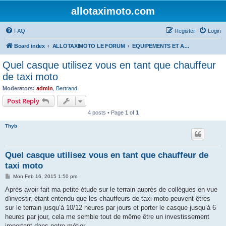
allotaximoto.com
FAQ
Register
Login
Board index
ALLOTAXIMOTO LE FORUM
EQUIPEMENTS ET ACCESSOIRES
Quel casque utilisez vous en tant que chauffeur
de taxi moto
Moderators:
admin
,
Bertrand
Post Reply
4 posts • Page
1
of
1
Thyb
Quel casque utilisez vous en tant que chauffeur de
taxi moto
P
Mon Feb 16, 2015 1:50 pm
o
s
Après avoir fait ma petite étude sur le terrain auprès de collègues en vue
t
d'investir, étant entendu que les chauffeurs de taxi moto peuvent êtres
sur le terrain jusqu’à 10/12 heures par jours et porter le casque jusqu’à 6
heures par jour, cela me semble tout de même être un investissement
important dans notre métier.