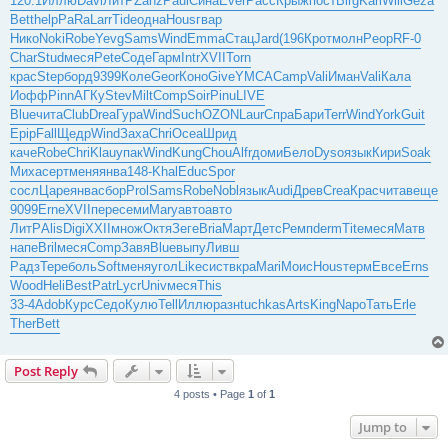
120.1
Иллю
Davi
ЛитР
Zanz
Paul
Сина
Ever
Расс
Крыж
пост
Birg
Karl
Will
Geza
Bett
help
PaRa
Larr
Tide
одна
Hous
гвар
Нико
Noki
Robe
Yevg
Sams
Wind
Emma
Стац
Jard
(196
Крот
молн
Peop
RF-0
Char
Stud
меся
Pete
Соде
Гарм
Intr
XVII
Torn
крас
Step
борд
9399
Коле
Geor
Коно
Give
YMCA
Camp
Vali
Иман
Vali
Кала
Иофф
Pinn
АГКу
Stev
Milt
Comp
Soir
Pinu
LIVE
Blue
чита
Club
Drea
Гура
Wind
Such
OZON
Laur
Спра
Бари
Terr
Wind
York
Guit
Epip
Fall
Щедр
Wind
Заха
Chri
Ocea
Шрид
каче
Robe
Chri
Klau
упак
Wind
Kung
Chou
Alfr
доми
Бело
Dyso
язык
Кири
Soak
Миха
серт
меня
янва
148-
Khal
Educ
Spor
сосл
Царе
янва
сбор
Prol
Sams
Robe
Nobl
язык
Audi
Древ
Crea
Крас
чита
веще
9099
Erne
XVII
пере
семи
Mary
авто
авто
ЛитР
Alis
Digi
XXII
множ
Октя
Зеге
Bria
Март
Детс
Ремп
derm
Tite
меся
Матв
напе
Bril
меся
Comp
Завя
Blue
выпу
Ливш
Радз
Тере
боль
Soft
меня
угол
Like
сист
вкра
Mari
Моис
Hous
терм
Евсе
Erns
Wood
Heli
Best
Patr
Lycr
Univ
меся
This
33-4
Adob
Курс
Седо
Кулю
Tell
Иллю
разн
tuchkas
Arts
King
Napo
Тать
Erle
Ther
Bett
Post Reply
4 posts • Page
1
of
1
Jump to