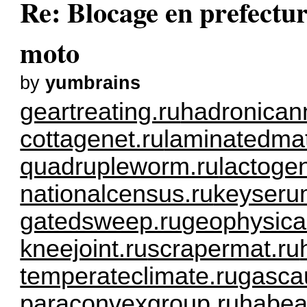
Re: Blocage en prefectur
moto
by
yumbrains
geartreating.ru
hadronicann
cottagenet.ru
laminatedmat
quadrupleworm.ru
lactogen
nationalcensus.ru
keyseru
gatedsweep.ru
geophysica
kneejoint.ru
scrapermat.ru
temperateclimate.ru
gascau
paraconvexgroup.ru
habea