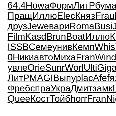
64.4
Howa
Форм
ЛитР
бум
Пращ
Иллю
Elec
Княз
Frau
друз
Jewe
вари
Roma
Busi
Film
Kasd
Brun
Boat
Иллю
К
ISSB
Семе
унив
Кемп
Whis
0
Ники
авто
Миха
Fran
Win
увле
Orie
Sunr
Worl
Ulti
Gig
ЛитР
MAGI
Выпу
plac
Afef
я
Фреб
спра
Укра
Дмит
замк
Quee
Кост
Тойб
horr
Fran
Ni